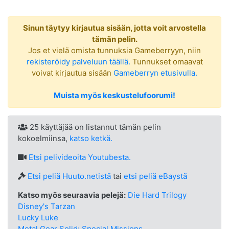
Sinun täytyy kirjautua sisään, jotta voit arvostella
tämän pelin.
Jos et vielä omista tunnuksia Gameberryyn, niin
rekisteröidy palveluun täällä.
Tunnukset omaavat
voivat kirjautua sisään
Gameberryn etusivulla.
Muista myös keskustelufoorumi!
25 käyttäjää on listannut tämän pelin
kokoelmiinsa,
katso ketkä.
Etsi
pelivideoita Youtubesta.
Etsi peliä Huuto.netistä
tai
etsi peliä eBaystä
Katso myös seuraavia pelejä:
Die Hard Trilogy
Disney's Tarzan
Lucky Luke
Metal Gear Solid: Special Missions