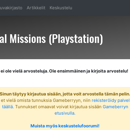
uvakirjasto
Artikkelit
Keskustelu
al Missions (Playstation)
ei ole vielä arvosteluja. Ole ensimmäinen ja kirjoita arvostelu!
Sinun täytyy kirjautua sisään, jotta voit arvostella tämän pelin
 et vielä omista tunnuksia Gameberryyn, niin
rekisteröidy palve
täällä.
Tunnukset omaavat voivat kirjautua sisään
Gameberryn
etusivulla.
Muista myös keskustelufoorumi!