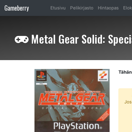
Gameberry
Etusivu
Pelikirjasto
Hintaopas
Elok
Metal Gear Solid: Speci
Tähän 
Jos