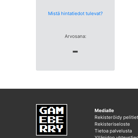
Mistä hintatiedot tulevat?
Arvosana:
-
Medialle
Rekisteröidy peliti
Rekisteriseloste
Tietoa palvelusta
Ylläpidon yhteystie