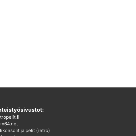
teistyösivustot:
tropelit.fi
m64.net
ikonsolit ja pelit (retro)