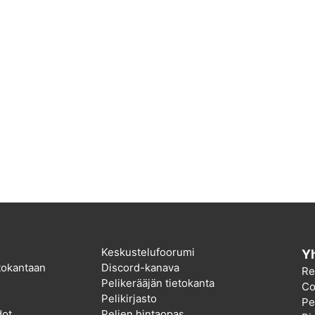
Keskustelufoorumi
Yh
etokantaan
Discord-kanava
Re
Pelikerääjän tietokanta
Co
Pelikirjasto
Pel
dot
Pelien hintaopas