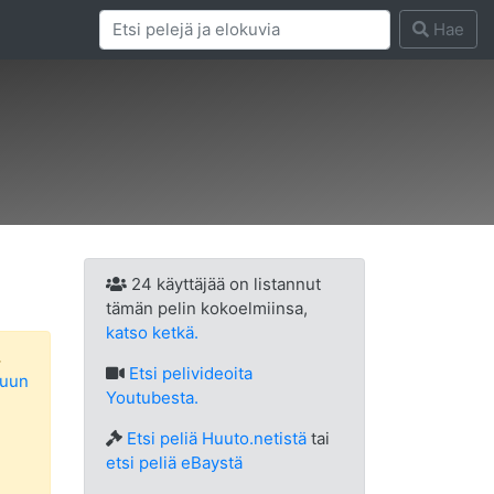
Hae
24 käyttäjää on listannut
tämän pelin kokoelmiinsa,
katso ketkä.
.
Etsi
pelivideoita
luun
Youtubesta.
Etsi peliä Huuto.netistä
tai
etsi peliä eBaystä