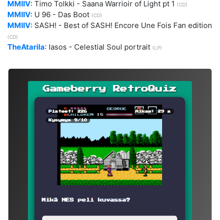
MMIIV
: Timo Tolkki - Saana Warrioir of Light pt 1
(CD)
MMIIV
: U 96 - Das Boot
(CD)
MMIIV
: SASH! - Best of SASH! Encore Une Fois Fan edition
(CD)
TheAtarila
: Iasos - Celestial Soul portrait
(LP)