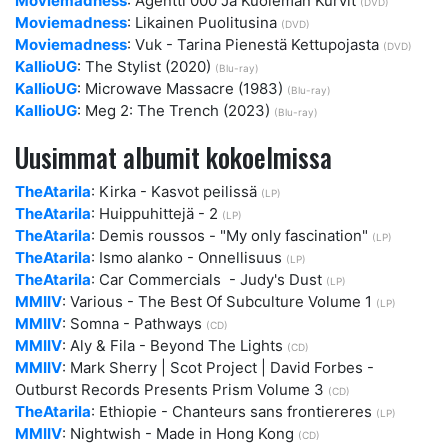
Moviemadness
: Agentti 000 Ja Kuoleman Kurvit
(DVD)
Moviemadness
: Likainen Puolitusina
(DVD)
Moviemadness
: Vuk - Tarina Pienestä Kettupojasta
(DVD)
KallioUG
: The Stylist (2020)
(Blu-ray)
KallioUG
: Microwave Massacre (1983)
(Blu-ray)
KallioUG
: Meg 2: The Trench (2023)
(Blu-ray)
Uusimmat albumit kokoelmissa
TheAtarila
: Kirka - Kasvot peilissä
(LP)
TheAtarila
: Huippuhittejä - 2
(LP)
TheAtarila
: Demis roussos - "My only fascination"
(LP)
TheAtarila
: Ismo alanko - Onnellisuus
(LP)
TheAtarila
: Car Commercials ‎ - Judy's Dust
(LP)
MMIIV
: Various - The Best Of Subculture Volume 1
(LP)
MMIIV
: Somna - Pathways
(CD)
MMIIV
: Aly & Fila - Beyond The Lights
(CD)
MMIIV
: Mark Sherry | Scot Project | David Forbes -
Outburst Records Presents Prism Volume 3
(CD)
TheAtarila
: Ethiopie - Chanteurs sans frontiereres
(LP)
MMIIV
: Nightwish - Made in Hong Kong
(CD)