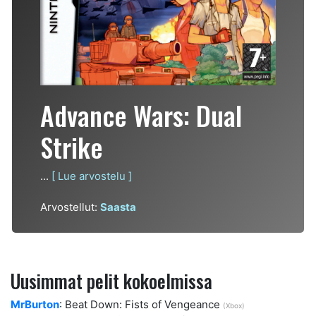
Advance Wars: Dual
Strike
...
[ Lue arvostelu ]
Arvostellut:
Saasta
Uusimmat pelit kokoelmissa
MrBurton
: Beat Down: Fists of Vengeance
(Xbox)