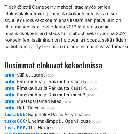
Tiesitkö että Gameberry mahdollistaa myös omien
elokuvakokoelmien ja musiikkikokoelmien listaamisen
sivuille? Elokuvakokoelmiensa lisääminen palveluun on
ollut mahdollista jo vuodesta 2013 lähtien ja oman
musiikkikokoelman listaus tuli mahdolliseksi vuonna 2024.
Kokoelmien lisääminen on helppoa ja nopeaa, sekä niiden
hallinta on pyritty tekemään mahdollisimman vaivattomaksi.
Uusimmat elokuvat kokoelmissa
untu
: Väärät Juuret
(DVD)
untu
: Rimakauhua ja Rakkautta Kausi 5.
(DVD)
untu
: Rimakauhua ja Rakkautta Kausi 4.
(DVD)
untu
: Rimakauhua ja Rakkautta kausi 3
(DVD)
untu
: Mustapartainen Mies
(DVD)
untu
: Until Dawn
(Blu-ray)
tuska666
: Kummeli – Paras A-ryhmä
(DVD)
tuska666
: Unelmakämppä / Open House
(DVD)
tuska666
: The Horde
(DVD)