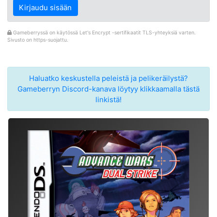
Kirjaudu sisään
Gameberryssä on käytössä Let's Encrypt -sertifikaatit TLS-yhteyksiä varten.
Sivusto on https-suojattu.
Haluatko keskustella peleistä ja pelikeräilystä?
Gameberryn Discord-kanava löytyy klikkaamalla tästä
linkistä!