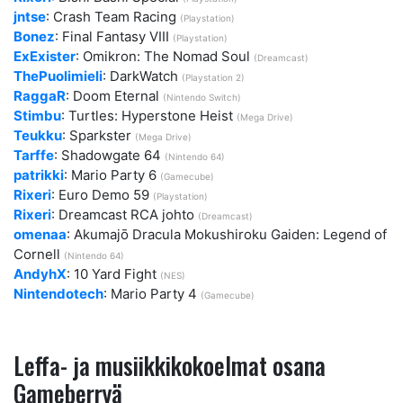
jntse
: Crash Team Racing
(Playstation)
Bonez
: Final Fantasy VIII
(Playstation)
ExExister
: Omikron: The Nomad Soul
(Dreamcast)
ThePuolimieli
: DarkWatch
(Playstation 2)
RaggaR
: Doom Eternal
(Nintendo Switch)
Stimbu
: Turtles: Hyperstone Heist
(Mega Drive)
Teukku
: Sparkster
(Mega Drive)
Tarffe
: Shadowgate 64
(Nintendo 64)
patrikki
: Mario Party 6
(Gamecube)
Rixeri
: Euro Demo 59
(Playstation)
Rixeri
: Dreamcast RCA johto
(Dreamcast)
omenaa
: Akumajō Dracula Mokushiroku Gaiden: Legend of
Cornell
(Nintendo 64)
AndyhX
: 10 Yard Fight
(NES)
Nintendotech
: Mario Party 4
(Gamecube)
Leffa- ja musiikkikokoelmat osana
Gameberryä