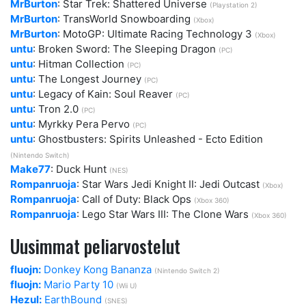
MrBurton
: Star Trek: Shattered Universe
(Playstation 2)
MrBurton
: TransWorld Snowboarding
(Xbox)
MrBurton
: MotoGP: Ultimate Racing Technology 3
(Xbox)
untu
: Broken Sword: The Sleeping Dragon
(PC)
untu
: Hitman Collection
(PC)
untu
: The Longest Journey
(PC)
untu
: Legacy of Kain: Soul Reaver
(PC)
untu
: Tron 2.0
(PC)
untu
: Myrkky Pera Pervo
(PC)
untu
: Ghostbusters: Spirits Unleashed - Ecto Edition
(Nintendo Switch)
Make77
: Duck Hunt
(NES)
Rompanruoja
: Star Wars Jedi Knight II: Jedi Outcast
(Xbox)
Rompanruoja
: Call of Duty: Black Ops
(Xbox 360)
Rompanruoja
: Lego Star Wars III: The Clone Wars
(Xbox 360)
Uusimmat peliarvostelut
fluojn:
Donkey Kong Bananza
(Nintendo Switch 2)
fluojn:
Mario Party 10
(Wii U)
Hezul:
EarthBound
(SNES)