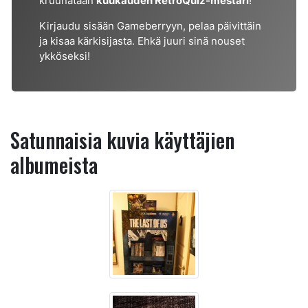
kruunataan
kuukauden RetroQuiz-mestari
!
Kirjaudu sisään Gameberryyn, pelaa päivittäin
ja kisaa kärkisijasta. Ehkä juuri sinä nouset
ykköseksi!
Satunnaisia kuvia käyttäjien
albumeista