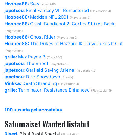
Hoobee88:
Saw
(Xbox 360)
japetsou:
Final Fantasy VIII Remastered
(Playstation 4)
Hoobee88:
Madden NFL 2001
(Playstation 2)
Hoobee88:
Crash Bandicoot 2: Cortex Strikes Back
(Playstation)
Hoobee88:
Ghost Rider
(Playstation 2)
Hoobee88:
The Dukes of Hazzard II: Daisy Dukes It Out
(Playstation)
grille:
Max Payne 3
(Xbox 360)
japetsou:
The Shoot
(Playstation 3)
japetsou:
Garfield Saving Arlene
(Playstation 2)
japetsou:
Dirt: Showdown
(Steam)
Vinkka:
Death Stranding
(Playstation 4)
grille:
Terminator: Resistance Enhanced
(Playstation 5)
100 uusinta peliarvostelua
Satunnaiset Wanted listatut
Rixeri
: Bishi Bashi Special
(Playstation)