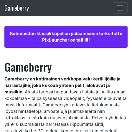
Gameberry
Kotimaisten klassikkopelien pelaamiseen tarkoitettu
PixLauncher on täällä!
Gameberry
Gameberry on kotimainen verkkopalvelu keräilijöille ja
harrastajille, joka kokoaa yhteen pelit, elokuvat ja
musiikin.
Alusta tarjoaa helpon tavan listata ja hallita omaa
kokoelmaa – olipa kyseessä videopelit, fyysiset elokuvat tai
musiikkiformaatit. Gameberryn kattavasta tietokannasta
löydät hintatietoja, arvosteluja ja artikkeleita niin
retroklassikoista kuin uusista julkaisuista. Palvelu yhdistää
yli 940 suomalaista harrastajaa riippumatta siitä,
keräilevätkö he PC-pelejä, konsoleita tai konsolipelejä,