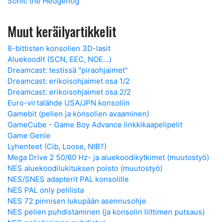
Sonic the Hedgehog
Muut keräilyartikkelit
8-bittisten konsolien 3D-lasit
Aluekoodit (SCN, EEC, NOE...)
Dreamcast: testissä "piraohjaimet"
Dreamcast: erikoisohjaimet osa 1/2
Dreamcast: erikoisohjaimet osa 2/2
Euro-virtalähde USA/JPN konsoliin
Gamebit (pelien ja konsolien avaaminen)
GameCube - Game Boy Advance linkkikaapelipelit
Game Genie
Lyhenteet (Cib, Loose, NIB?)
Mega Drive 2 50/60 Hz- ja aluekoodikytkimet (muutostyö)
NES aluekoodilukituksen poisto (muutostyö)
NES/SNES adapterit PAL konsolille
NES PAL only pelilista
NES 72 pinnisen lukupään asennusohje
NES pelien puhdistaminen (ja konsolin liittimen putsaus)