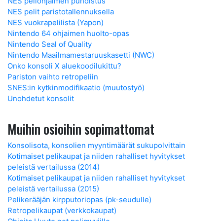
NES peliohjaimen puhdistus
NES pelit paristotallennuksella
NES vuokrapelilista (Yapon)
Nintendo 64 ohjaimen huolto-opas
Nintendo Seal of Quality
Nintendo Maailmamestaruuskasetti (NWC)
Onko konsoli X aluekoodilukittu?
Pariston vaihto retropeliin
SNES:in kytkinmodifikaatio (muutostyö)
Unohdetut konsolit
Muihin osioihin sopimattomat
Konsolisota, konsolien myyntimäärät sukupolvittain
Kotimaiset pelikaupat ja niiden rahalliset hyvitykset
peleistä vertailussa (2014)
Kotimaiset pelikaupat ja niiden rahalliset hyvitykset
peleistä vertailussa (2015)
Pelikerääjän kirpputoriopas (pk-seudulle)
Retropelikaupat (verkkokaupat)