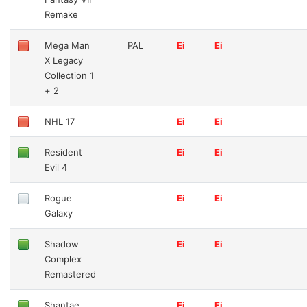
Remake
Mega Man
PAL
Ei
Ei
X Legacy
Collection 1
+ 2
NHL 17
Ei
Ei
Resident
Ei
Ei
Evil 4
Rogue
Ei
Ei
Galaxy
Shadow
Ei
Ei
Complex
Remastered
Shantae
Ei
Ei