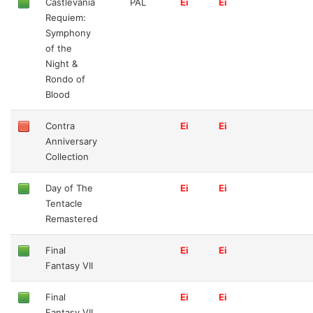
Castlevania
PAL
Ei
Ei
Requiem:
Symphony
of the
Night &
Rondo of
Blood
Contra
Ei
Ei
Anniversary
Collection
Day of The
Ei
Ei
Tentacle
Remastered
Final
Ei
Ei
Fantasy VII
Final
Ei
Ei
Fantasy VII