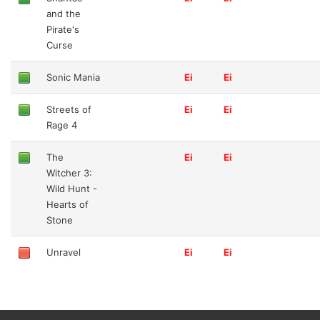
and the
Pirate's
Curse
Sonic Mania
Ei
Ei
Streets of
Ei
Ei
Rage 4
The
Ei
Ei
Witcher 3:
Wild Hunt -
Hearts of
Stone
Unravel
Ei
Ei