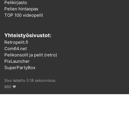
Pelikirjasto
Pelien hintaopas
TOP 100 videopelit
Yhteistyösivustot:
Retropelit.fi
Com64.net
Pelikonsolit ja pelit (retro)
PixLauncher
SuperPartyBox
Sivu ladattu 0.18 sekunnissa.
860 ♥