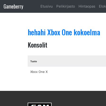
Gameberry
Etusivu
Pelikirjasto
Hintaopas
Elok
hehahi Xbox One kokoelma
Konsolit
Tuote
Xbox One X