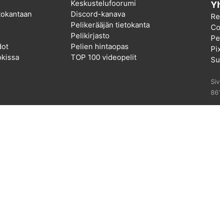
Keskustelufoorumi
Yh
etokantaan
Discord-kanava
Re
Pelikerääjän tietokanta
Co
Pelikirjasto
Pel
dot
Pelien hintaopas
Pi
kissa
TOP 100 videopelit
Su
Si
86