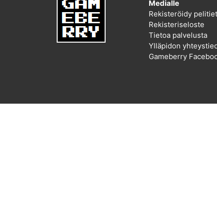
Medialle
Rekisteröidy peliti
Rekisteriseloste
Tietoa palvelusta
Ylläpidon yhteystie
Gameberry Faceboo