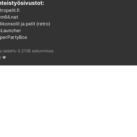
teistyösivustot:
tropelit.fi
m64.net
ikonsolit ja pelit (retro)
xLauncher
perPartyBox
vu ladattu 0.2138 sekunnissa.
1 ♥