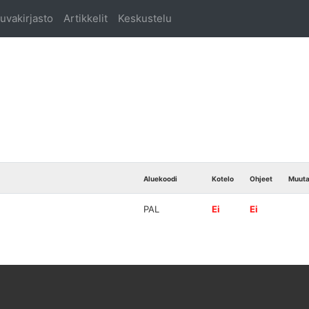
uvakirjasto
Artikkelit
Keskustelu
Aluekoodi
Kotelo
Ohjeet
Muut
PAL
Ei
Ei