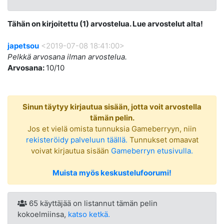
Tähän on kirjoitettu (1) arvostelua. Lue arvostelut alta!
japetsou
<2019-07-08 18:41:00>
Pelkkä arvosana ilman arvostelua.
Arvosana:
10/10
Sinun täytyy kirjautua sisään, jotta voit arvostella
tämän pelin.
Jos et vielä omista tunnuksia Gameberryyn, niin
rekisteröidy palveluun täällä.
Tunnukset omaavat
voivat kirjautua sisään
Gameberryn etusivulla.
Muista myös keskustelufoorumi!
65 käyttäjää on listannut tämän pelin
kokoelmiinsa,
katso ketkä.