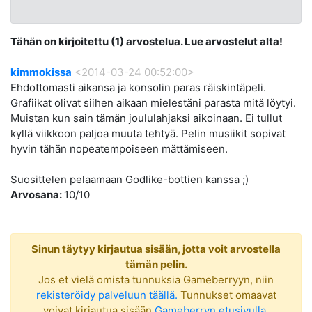
Tähän on kirjoitettu (1) arvostelua. Lue arvostelut alta!
kimmokissa
<2014-03-24 00:52:00>
Ehdottomasti aikansa ja konsolin paras räiskintäpeli.
Grafiikat olivat siihen aikaan mielestäni parasta mitä löytyi.
Muistan kun sain tämän joululahjaksi aikoinaan. Ei tullut
kyllä viikkoon paljoa muuta tehtyä. Pelin musiikit sopivat
hyvin tähän nopeatempoiseen mättämiseen.
Suosittelen pelaamaan Godlike-bottien kanssa ;)
Arvosana:
10/10
Sinun täytyy kirjautua sisään, jotta voit arvostella
tämän pelin.
Jos et vielä omista tunnuksia Gameberryyn, niin
rekisteröidy palveluun täällä.
Tunnukset omaavat
voivat kirjautua sisään
Gameberryn etusivulla.