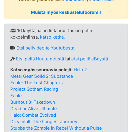
Muista myös keskustelufoorumi!
16 käyttäjää on listannut tämän pelin
kokoelmiinsa,
katso ketkä.
Etsi
pelivideoita Youtubesta.
Etsi peliä Huuto.netistä
tai
etsi peliä eBaystä
Katso myös seuraavia pelejä:
Halo 2
Metal Gear Solid 2: Substance
Fable: The Lost Chapters
Project Gotham Racing
Fable
Burnout 3: Takedown
Dead or Alive Ultimate
Halo: Combat Evolved
Dreamfall: The Longest Journey
Stubbs the Zombie in Rebel Without a Pulse