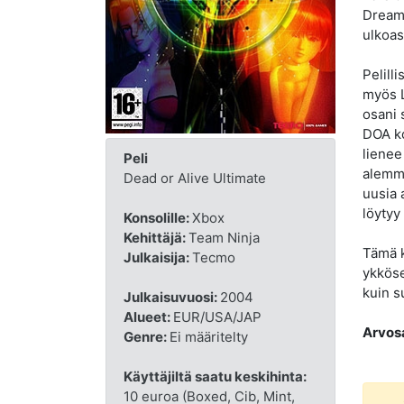
Dreamc
ulkoas
Pelill
myös L
osani 
DOA ko
lienee
Peli
alemma
Dead or Alive Ultimate
uusia 
löytyy
Konsolille:
Xbox
Kehittäjä:
Team Ninja
Tämä k
Julkaisija:
Tecmo
ykköse
kuin s
Julkaisuvuosi:
2004
Alueet:
EUR/USA/JAP
Arvos
Genre:
Ei määritelty
Käyttäjiltä saatu keskihinta:
10 euroa (Boxed, Cib, Mint,