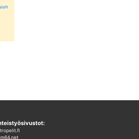
luun
teistyösivustot:
tropelit.fi
m64.net