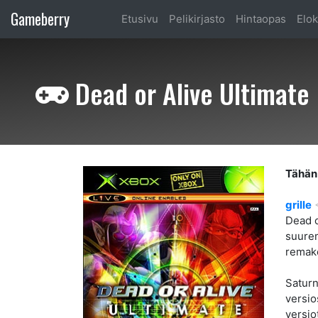
Gameberry
Etusivu
Pelikirjasto
Hintaopas
Elok
Dead or Alive Ultimate
Tähän 
grille
Dead o
suure
remak
Saturn
versio
versio