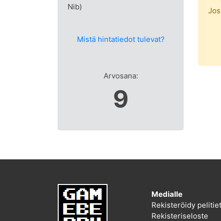
Nib)
Jos
Mistä hintatiedot tulevat?
Arvosana:
9
Medialle
Rekisteröidy peliti
Rekisteriseloste