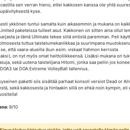
astilla sen verran hieno, ettei kakkosen kanssa ole yhtä suure
upäivityksestä kyse.
isesti ykkönen tuntui samalta kuin aikasemmin ja mukana on kaik
imited paketeissa tulleet asut. Kakkonen on sitten aina ollut le
sarjasta ja tämä Ultimate tekee siitä entistä paremman. Peli käyt
lmosesta tuttua taistelumekaniikkaa ja suurimpana muutoksen
 se, että vaara-alueilla (kun esim. viskaat hahmon kerrosta
ksi), on nyt myös omat heittoliikkeensä. Lisäksi mukana on tu
asuja, sekä uutena taistelijana Hitomi, jonka saa peliin jos konee
 DOA3 tai DOA Extreme VolleyBall tallennus.
yseinen paketti siis sisältää parhaat konsoli versiot Dead or Ali
stä, sekä kakkosesta ja hintaakin sillä on ehkä noin kympin, eli 
uositella!
ana:
9/10
Sinun täytyy kirjautua sisään, jotta voit arvostella tämän pelin