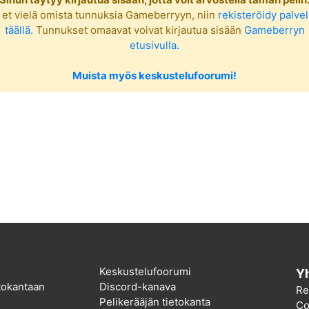
 et vielä omista tunnuksia Gameberryyn, niin
rekisteröidy palve
täällä.
Tunnukset omaavat voivat kirjautua sisään
Gameberryn
etusivulla.
Muista myös keskustelufoorumi!
Keskustelufoorumi
Yh
etokantaan
Discord-kanava
Re
Pelikerääjän tietokanta
Co