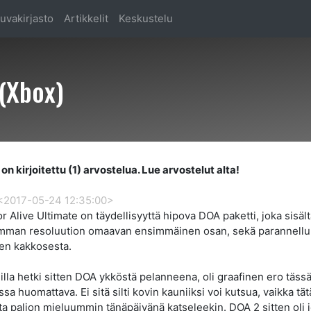
uvakirjasto
Artikkelit
Keskustelu
 (Xbox)
on kirjoitettu (1) arvostelua. Lue arvostelut alta!
<2017-05-24 12:35:00>
r Alive Ultimate on täydellisyyttä hipova DOA paketti, joka sisäl
mman resoluution omaavan ensimmäinen osan, sekä parannell
en kakkosesta.
illa hetki sitten DOA ykköstä pelanneena, oli graafinen ero täss
ssa huomattava. Ei sitä silti kovin kauniiksi voi kutsua, vaikka tät
ta paljon mieluummin tänäpäivänä katseleekin. DOA 2 sitten oli 