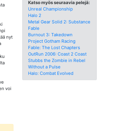
Katso myös seuraavia pelejä:
sta
Unreal Championship
Halo 2
Metal Gear Solid 2: Substance
ki
Fable
mpi
Burnout 3: Takedown
tää nyt
Project Gotham Racing
a
Fable: The Lost Chapters
OutRun 2006: Coast 2 Coast
kku
Stubbs the Zombie in Rebel
lta
Without a Pulse
Halo: Combat Evolved
ve
en voi
.