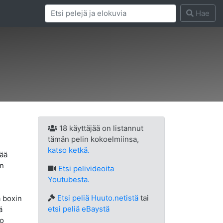
Hae
18 käyttäjää on listannut
tämän pelin kokoelmiinsa,
katso ketkä.
tää
un
Etsi
pelivideoita
Youtubesta.
Etsi peliä Huuto.netistä
tai
ä boxin
etsi peliä eBaystä
ä
jo