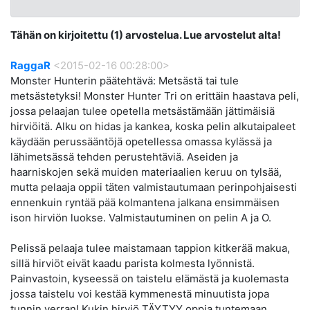
Tähän on kirjoitettu (1) arvostelua. Lue arvostelut alta!
RaggaR
<2015-02-16 00:28:00>
Monster Hunterin päätehtävä: Metsästä tai tule
metsästetyksi! Monster Hunter Tri on erittäin haastava peli,
jossa pelaajan tulee opetella metsästämään jättimäisiä
hirviöitä. Alku on hidas ja kankea, koska pelin alkutaipaleet
käydään perussääntöjä opetellessa omassa kylässä ja
lähimetsässä tehden perustehtäviä. Aseiden ja
haarniskojen sekä muiden materiaalien keruu on tylsää,
mutta pelaaja oppii täten valmistautumaan perinpohjaisesti
ennenkuin ryntää pää kolmantena jalkana ensimmäisen
ison hirviön luokse. Valmistautuminen on pelin A ja O.
Pelissä pelaaja tulee maistamaan tappion kitkerää makua,
sillä hirviöt eivät kaadu parista kolmesta lyönnistä.
Painvastoin, kyseessä on taistelu elämästä ja kuolemasta
jossa taistelu voi kestää kymmenestä minuutista jopa
tunnin verran! Kukin hirviö TÄYTYY oppia tuntemaan