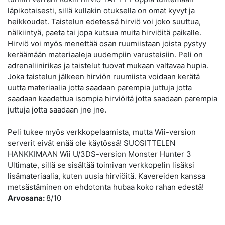
läpikotaisesti, sillä kullakin otuksella on omat kyvyt ja
heikkoudet. Taistelun edetessä hirviö voi joko suuttua,
nälkiintyä, paeta tai jopa kutsua muita hirviöitä paikalle.
Hirviö voi myös menettää osan ruumiistaan joista pystyy
keräämään materiaaleja uudempiin varusteisiin. Peli on
adrenaliinirikas ja taistelut tuovat mukaan valtavaa hupia.
Joka taistelun jälkeen hirviön ruumiista voidaan kerätä
uutta materiaalia jotta saadaan parempia juttuja jotta
saadaan kaadettua isompia hirviöitä jotta saadaan parempia
juttuja jotta saadaan jne jne.
Peli tukee myös verkkopelaamista, mutta Wii-version
serverit eivät enää ole käytössä! SUOSITTELEN
HANKKIMAAN Wii U/3DS-version Monster Hunter 3
Ultimate, sillä se sisältää toimivan verkkopelin lisäksi
lisämateriaalia, kuten uusia hirviöitä. Kavereiden kanssa
metsästäminen on ehdotonta hubaa koko rahan edestä!
Arvosana:
8/10