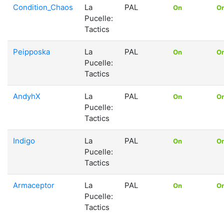
Condition_Chaos
La
PAL
On
O
Pucelle:
Tactics
Peipposka
La
PAL
On
O
Pucelle:
Tactics
AndyhX
La
PAL
On
O
Pucelle:
Tactics
Indigo
La
PAL
On
O
Pucelle:
Tactics
Armaceptor
La
PAL
On
O
Pucelle:
Tactics