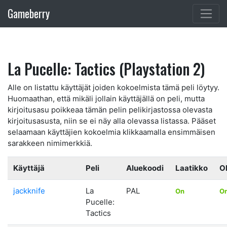
Gameberry
La Pucelle: Tactics (Playstation 2)
Alle on listattu käyttäjät joiden kokoelmista tämä peli löytyy.
Huomaathan, että mikäli jollain käyttäjällä on peli, mutta
kirjoitusasu poikkeaa tämän pelin pelikirjastossa olevasta
kirjoitusasusta, niin se ei näy alla olevassa listassa. Pääset
selaamaan käyttäjien kokoelmia klikkaamalla ensimmäisen
sarakkeen nimimerkkiä.
Käyttäjä
Peli
Aluekoodi
Laatikko
O
jackknife
La
PAL
On
O
Pucelle:
Tactics