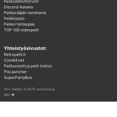
Keskustelufoorumi
Discord-kanava
Pelikerääjän tietokanta
Pelikirjasto
Pelien hintaopas
TOP 100 videopelit
Yhteistyösivustot:
Retropelit.fi
Com64.net
Pelikonsolit ja pelit (retro)
PixLauncher
SuperPartyBox
Sivu ladattu 0.0672 sekunnissa.
860 ♥