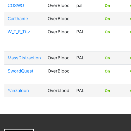
COSWO
OverBlood
pal
On
Carthanie
OverBlood
On
W_T_F_Titz
OverBlood
PAL
On
MassDistraction
OverBlood
PAL
On
SwordQuest
OverBlood
On
Yanzaloon
Overblood
PAL
On