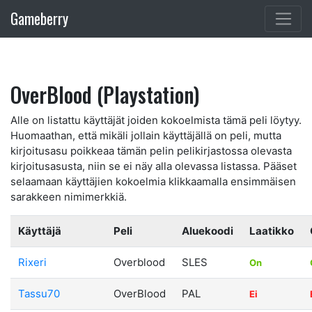
Gameberry
OverBlood (Playstation)
Alle on listattu käyttäjät joiden kokoelmista tämä peli löytyy.
Huomaathan, että mikäli jollain käyttäjällä on peli, mutta
kirjoitusasu poikkeaa tämän pelin pelikirjastossa olevasta
kirjoitusasusta, niin se ei näy alla olevassa listassa. Pääset
selaamaan käyttäjien kokoelmia klikkaamalla ensimmäisen
sarakkeen nimimerkkiä.
Käyttäjä
Peli
Aluekoodi
Laatikko
Rixeri
Overblood
SLES
On
Tassu70
OverBlood
PAL
Ei