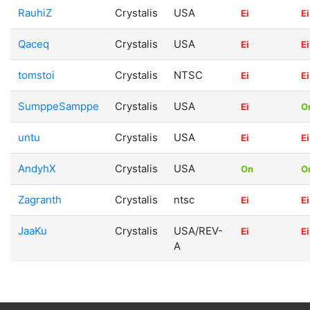
RauhiZ
Crystalis
USA
Ei
Ei
Qaceq
Crystalis
USA
Ei
Ei
tomstoi
Crystalis
NTSC
Ei
Ei
SumppeSamppe
Crystalis
USA
Ei
O
untu
Crystalis
USA
Ei
Ei
AndyhX
Crystalis
USA
On
O
Zagranth
Crystalis
ntsc
Ei
Ei
JaaKu
Crystalis
USA/REV-
Ei
Ei
A