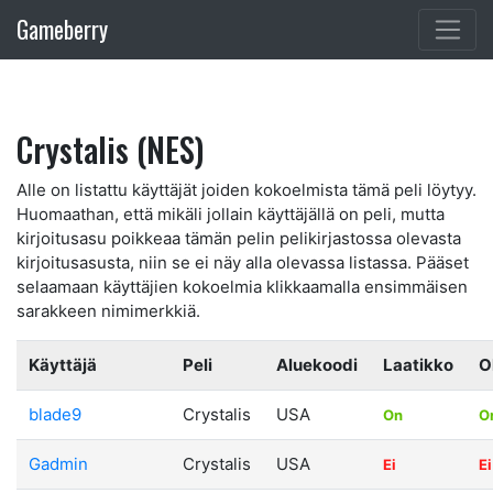
Gameberry
Crystalis (NES)
Alle on listattu käyttäjät joiden kokoelmista tämä peli löytyy.
Huomaathan, että mikäli jollain käyttäjällä on peli, mutta
kirjoitusasu poikkeaa tämän pelin pelikirjastossa olevasta
kirjoitusasusta, niin se ei näy alla olevassa listassa. Pääset
selaamaan käyttäjien kokoelmia klikkaamalla ensimmäisen
sarakkeen nimimerkkiä.
Käyttäjä
Peli
Aluekoodi
Laatikko
O
blade9
Crystalis
USA
On
O
Gadmin
Crystalis
USA
Ei
Ei