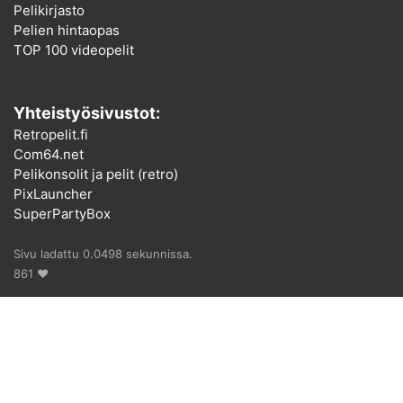
Pelikirjasto
Pelien hintaopas
TOP 100 videopelit
Yhteistyösivustot:
Retropelit.fi
Com64.net
Pelikonsolit ja pelit (retro)
PixLauncher
SuperPartyBox
Sivu ladattu 0.0498 sekunnissa.
861 ♥