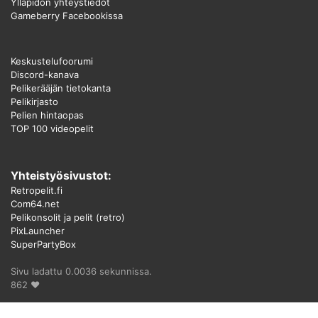
Ylläpidon yhteystiedot
Gameberry Facebookissa
Keskustelufoorumi
Discord-kanava
Pelikerääjän tietokanta
Pelikirjasto
Pelien hintaopas
TOP 100 videopelit
Yhteistyösivustot:
Retropelit.fi
Com64.net
Pelikonsolit ja pelit (retro)
PixLauncher
SuperPartyBox
Sivu ladattu 0.0036 sekunnissa.
862 ♥