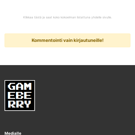
Klikkaa tästä ja saat koko kokoelman listattuna yhdelle sivulle.
Kommentointi vain kirjautuneille!
Medialle