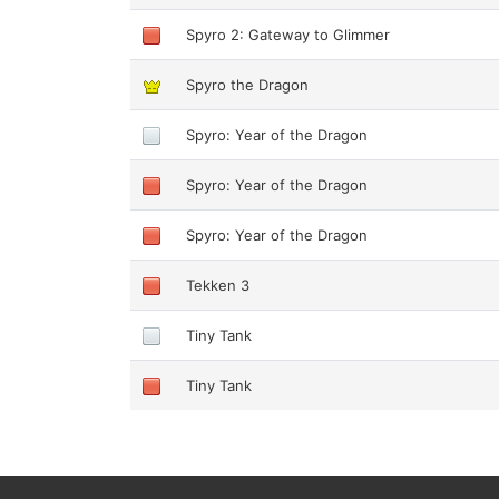
Spyro 2: Gateway to Glimmer
Spyro the Dragon
Spyro: Year of the Dragon
Spyro: Year of the Dragon
Spyro: Year of the Dragon
Tekken 3
Tiny Tank
Tiny Tank