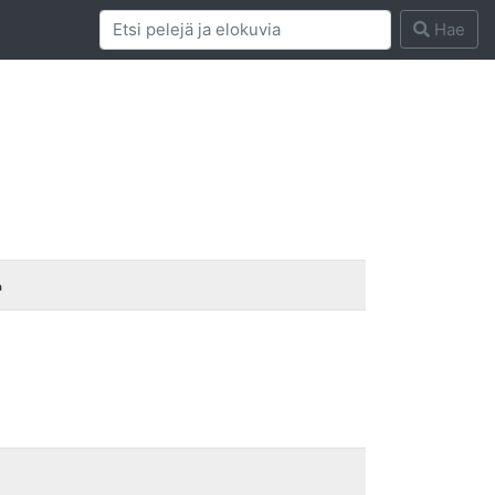
Hae
a