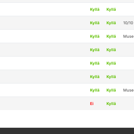
Kyllä
Kyllä
Kyllä
Kyllä
10/10
Kyllä
Kyllä
Muse
Kyllä
Kyllä
Kyllä
Kyllä
Kyllä
Kyllä
Kyllä
Kyllä
Muse
Ei
Kyllä