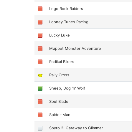
Lego Rock Raiders
Looney Tunes Racing
Lucky Luke
Muppet Monster Adventure
Radikal Bikers
Rally Cross
Sheep, Dog 'n' Wolf
Soul Blade
Spider-Man
Spyro 2: Gateway to Glimmer