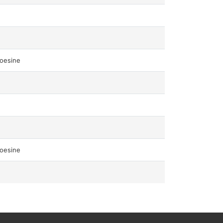
oesine
oesine