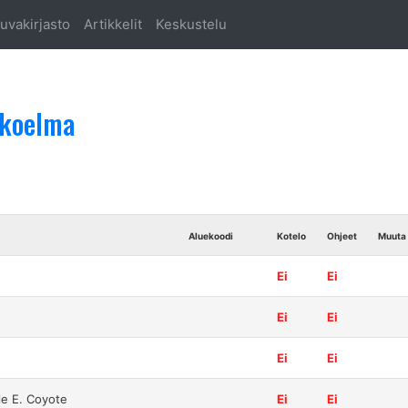
uvakirjasto
Artikkelit
Keskustelu
okoelma
Aluekoodi
Kotelo
Ohjeet
Muuta
Ei
Ei
Ei
Ei
Ei
Ei
le E. Coyote
Ei
Ei