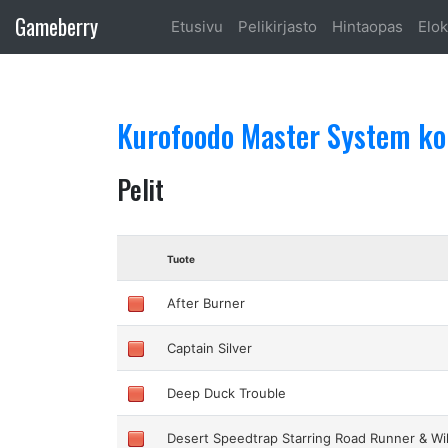
Gameberry
Etusivu
Pelikirjasto
Hintaopas
Elok
Kurofoodo Master System k
Pelit
Tuote
After Burner
Captain Silver
Deep Duck Trouble
Desert Speedtrap Starring Road Runner & Wi