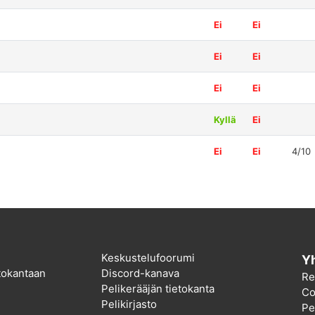
Ei
Ei
Ei
Ei
Ei
Ei
Kyllä
Ei
Ei
Ei
4/10
Keskustelufoorumi
Yh
etokantaan
Discord-kanava
Re
Pelikerääjän tietokanta
Co
Pelikirjasto
Pel