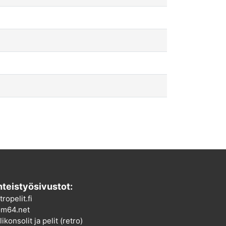
teistyösivustot:
tropelit.fi
m64.net
ikonsolit ja pelit (retro)