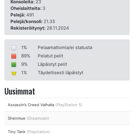
Konsoleita:
23
Oheislaitteita:
3
Pelejä:
491
Pelejä/konsoli:
21.35
Rekisteröitynyt:
28.11.2024
1%
Pelaamattomia/ei statusta
89%
Pelatut pelit
9%
Läpäistyt pelit
1%
Täydellisesti läpäistyt
Uusimmat
Assassin’s Creed Valhalla
(PlayStation 5)
Shenmue
(Dreamcast)
Tiny Tank
(Playstation)