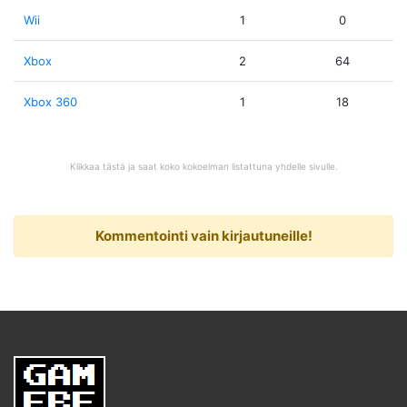
Wii
1
0
Xbox
2
64
Xbox 360
1
18
Klikkaa tästä ja saat koko kokoelman listattuna yhdelle sivulle.
Kommentointi vain kirjautuneille!