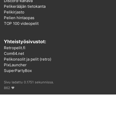
Discord-kanava
Pelikerääjän tietokanta
Pelikirjasto
Pelien hintaopas
TOP 100 videopelit
Yhteistyösivustot:
Retropelit.fi
Com64.net
Pelikonsolit ja pelit (retro)
PixLauncher
SuperPartyBox
Sivu ladattu 0.1751 sekunnissa.
862 ♥