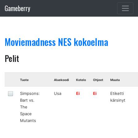
Gameberry
Moviemadness NES kokoelma
Pelit
Tuote
Aluekoodi
Kotelo
Ohjeet
Muuta
Simpsons:
Usa
Ei
Ei
Etiketti
Bart vs.
kärsinyt
The
Space
Mutants