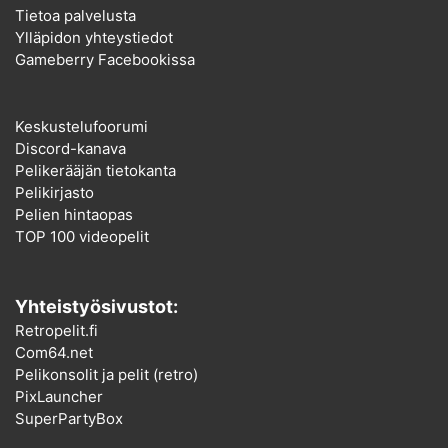
Tietoa palvelusta
Ylläpidon yhteystiedot
Gameberry Facebookissa
Keskustelufoorumi
Discord-kanava
Pelikerääjän tietokanta
Pelikirjasto
Pelien hintaopas
TOP 100 videopelit
Yhteistyösivustot:
Retropelit.fi
Com64.net
Pelikonsolit ja pelit (retro)
PixLauncher
SuperPartyBox