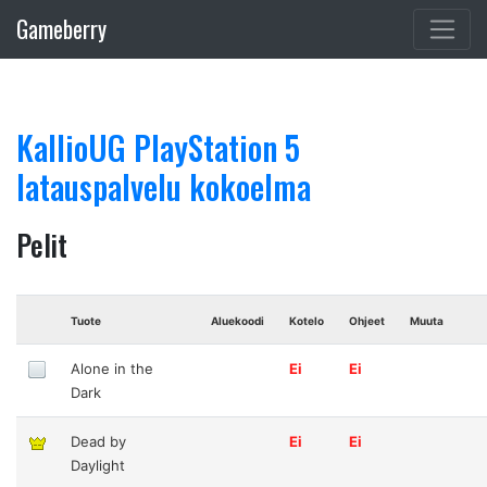
Gameberry
KallioUG PlayStation 5
latauspalvelu kokoelma
Pelit
Tuote
Aluekoodi
Kotelo
Ohjeet
Muuta
Alone in the
Ei
Ei
Dark
Dead by
Ei
Ei
Daylight