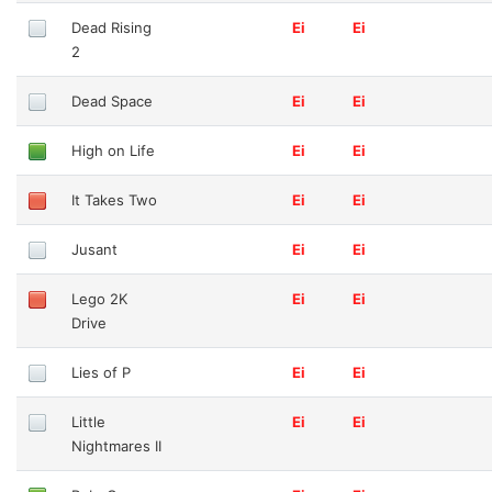
Dead Rising
Ei
Ei
2
Dead Space
Ei
Ei
High on Life
Ei
Ei
It Takes Two
Ei
Ei
Jusant
Ei
Ei
Lego 2K
Ei
Ei
Drive
Lies of P
Ei
Ei
Little
Ei
Ei
Nightmares II