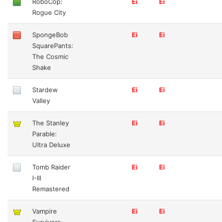
RoboCop:
Ei
Ei
Rogue City
SpongeBob
Ei
Ei
SquarePants:
The Cosmic
Shake
Stardew
Ei
Ei
Valley
The Stanley
Ei
Ei
Parable:
Ultra Deluxe
Tomb Raider
Ei
Ei
I-III
Remastered
Vampire
Ei
Ei
Survivors