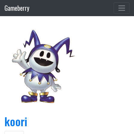
Gameberry
koori