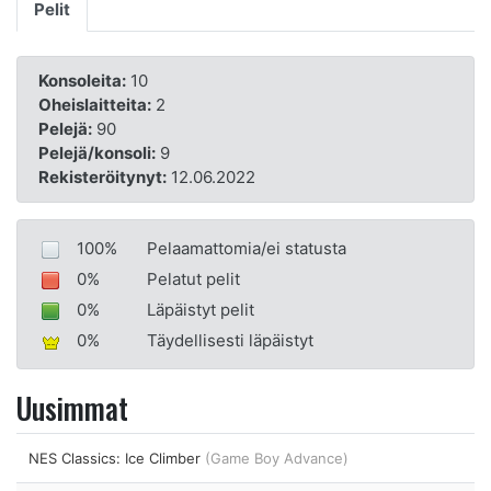
Pelit
Konsoleita:
10
Oheislaitteita:
2
Pelejä:
90
Pelejä/konsoli:
9
Rekisteröitynyt:
12.06.2022
100%
Pelaamattomia/ei statusta
0%
Pelatut pelit
0%
Läpäistyt pelit
0%
Täydellisesti läpäistyt
Uusimmat
NES Classics: Ice Climber
(Game Boy Advance)