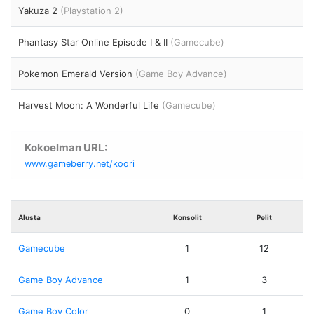
Yakuza 2
(Playstation 2)
Phantasy Star Online Episode I & II
(Gamecube)
Pokemon Emerald Version
(Game Boy Advance)
Harvest Moon: A Wonderful Life
(Gamecube)
Kokoelman URL:
www.gameberry.net/koori
Alusta
Konsolit
Pelit
Gamecube
1
12
Game Boy Advance
1
3
Game Boy Color
0
1