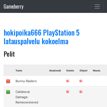
Gameberry
hokipoika666 PlayStation 5
latauspalvelu kokoelma
Pelit
Tuote
Aluekoodi
Kotelo
Ohjeet
Muuta
Bunny Raiders
Ei
Ei
Catlateral
Ei
Ei
Damage:
Remeowstered