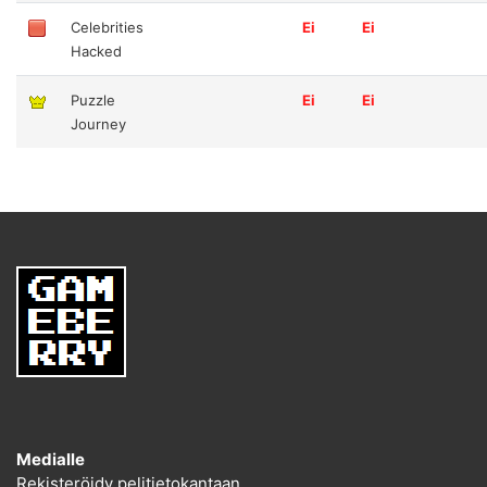
Celebrities
Ei
Ei
Hacked
Puzzle
Ei
Ei
Journey
Medialle
Rekisteröidy pelitietokantaan