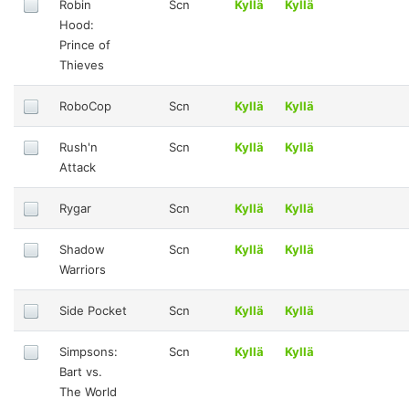
Robin
Scn
Kyllä
Kyllä
Hood:
Prince of
Thieves
RoboCop
Scn
Kyllä
Kyllä
Rush'n
Scn
Kyllä
Kyllä
Attack
Rygar
Scn
Kyllä
Kyllä
Shadow
Scn
Kyllä
Kyllä
Warriors
Side Pocket
Scn
Kyllä
Kyllä
Simpsons:
Scn
Kyllä
Kyllä
Bart vs.
The World