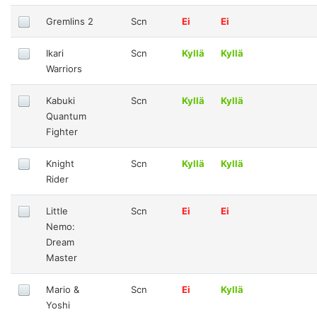
Gremlins 2
Scn
Ei
Ei
Ikari
Scn
Kyllä
Kyllä
Warriors
Kabuki
Scn
Kyllä
Kyllä
Quantum
Fighter
Knight
Scn
Kyllä
Kyllä
Rider
Little
Scn
Ei
Ei
Nemo:
Dream
Master
Mario &
Scn
Ei
Kyllä
Yoshi