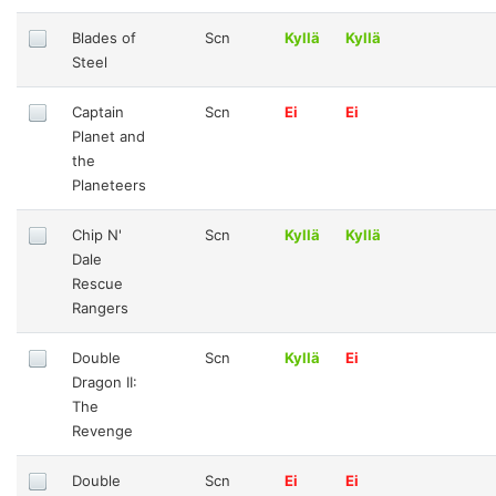
Blades of
Scn
Kyllä
Kyllä
Steel
Captain
Scn
Ei
Ei
Planet and
the
Planeteers
Chip N'
Scn
Kyllä
Kyllä
Dale
Rescue
Rangers
Double
Scn
Kyllä
Ei
Dragon II:
The
Revenge
Double
Scn
Ei
Ei