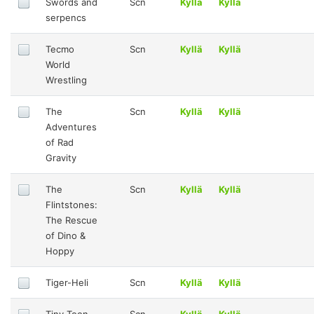
Swords and
Scn
Kyllä
Kyllä
serpencs
Tecmo
Scn
Kyllä
Kyllä
World
Wrestling
The
Scn
Kyllä
Kyllä
Adventures
of Rad
Gravity
The
Scn
Kyllä
Kyllä
Flintstones:
The Rescue
of Dino &
Hoppy
Tiger-Heli
Scn
Kyllä
Kyllä
Tiny Toon
Scn
Kyllä
Kyllä