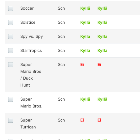
Soccer
Scn
Kyllä
Kyllä
Solstice
Scn
Kyllä
Kyllä
Spy vs. Spy
Scn
Kyllä
Kyllä
StarTropics
Scn
Kyllä
Kyllä
Super
Scn
Ei
Ei
Mario Bros
/ Duck
Hunt
Super
Scn
Kyllä
Kyllä
Mario Bros.
Super
Scn
Ei
Ei
Turrican