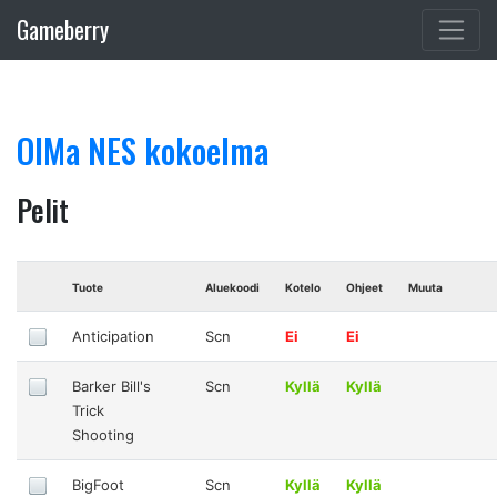
Gameberry
OlMa NES kokoelma
Pelit
Tuote
Aluekoodi
Kotelo
Ohjeet
Muuta
Anticipation
Scn
Ei
Ei
Barker Bill's
Scn
Kyllä
Kyllä
Trick
Shooting
BigFoot
Scn
Kyllä
Kyllä