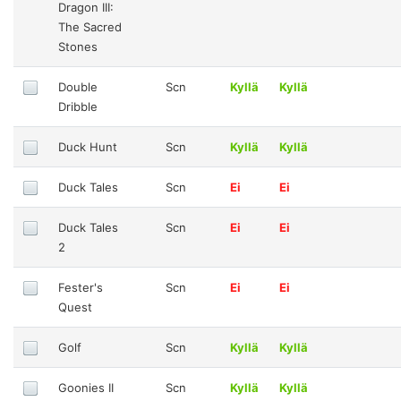
Dragon III:
The Sacred
Stones
Double
Scn
Kyllä
Kyllä
Dribble
Duck Hunt
Scn
Kyllä
Kyllä
Duck Tales
Scn
Ei
Ei
Duck Tales
Scn
Ei
Ei
2
Fester's
Scn
Ei
Ei
Quest
Golf
Scn
Kyllä
Kyllä
Goonies II
Scn
Kyllä
Kyllä