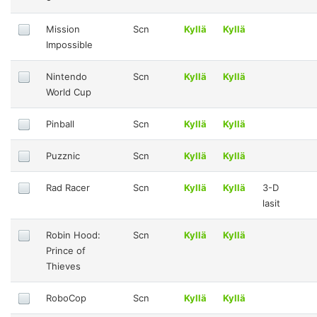
Mission
Scn
Kyllä
Kyllä
Impossible
Nintendo
Scn
Kyllä
Kyllä
World Cup
Pinball
Scn
Kyllä
Kyllä
Puzznic
Scn
Kyllä
Kyllä
Rad Racer
Scn
Kyllä
Kyllä
3-D
lasit
Robin Hood:
Scn
Kyllä
Kyllä
Prince of
Thieves
RoboCop
Scn
Kyllä
Kyllä