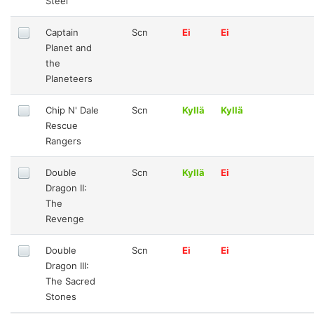
Steel
Captain
Scn
Ei
Ei
Planet and
the
Planeteers
Chip N' Dale
Scn
Kyllä
Kyllä
Rescue
Rangers
Double
Scn
Kyllä
Ei
Dragon II:
The
Revenge
Double
Scn
Ei
Ei
Dragon III:
The Sacred
Stones