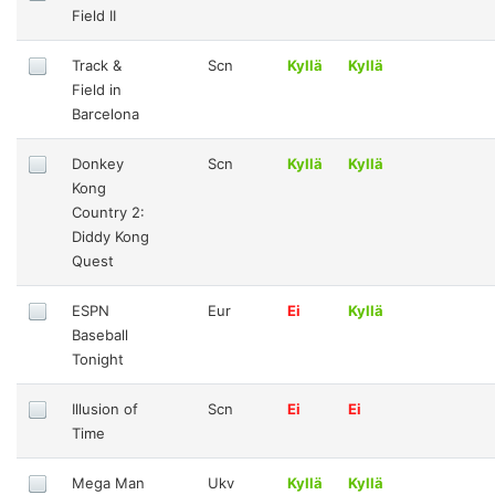
Field II
Track &
Scn
Kyllä
Kyllä
Field in
Barcelona
Donkey
Scn
Kyllä
Kyllä
Kong
Country 2:
Diddy Kong
Quest
ESPN
Eur
Ei
Kyllä
Baseball
Tonight
Illusion of
Scn
Ei
Ei
Time
Mega Man
Ukv
Kyllä
Kyllä