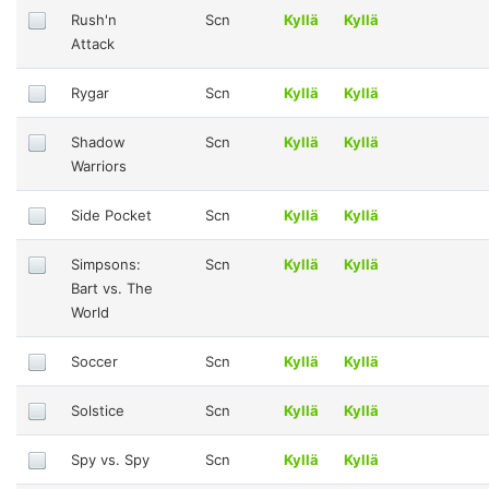
Rush'n
Scn
Kyllä
Kyllä
Attack
Rygar
Scn
Kyllä
Kyllä
Shadow
Scn
Kyllä
Kyllä
Warriors
Side Pocket
Scn
Kyllä
Kyllä
Simpsons:
Scn
Kyllä
Kyllä
Bart vs. The
World
Soccer
Scn
Kyllä
Kyllä
Solstice
Scn
Kyllä
Kyllä
Spy vs. Spy
Scn
Kyllä
Kyllä