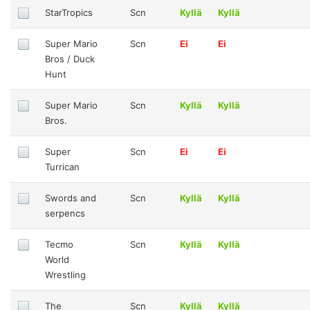
StarTropics
Scn
Kyllä
Kyllä
Super Mario
Scn
Ei
Ei
Bros / Duck
Hunt
Super Mario
Scn
Kyllä
Kyllä
Bros.
Super
Scn
Ei
Ei
Turrican
Swords and
Scn
Kyllä
Kyllä
serpencs
Tecmo
Scn
Kyllä
Kyllä
World
Wrestling
The
Scn
Kyllä
Kyllä