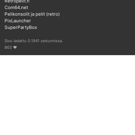
Retropelit.fi
Com64.net
Pelikonsolit ja pelit (retro)
PixLauncher
SuperPartyBox
Sivu ladattu 0.1941 sekunnissa.
863 ♥