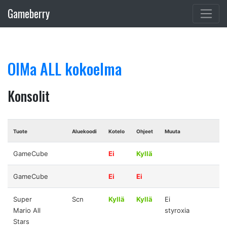
Gameberry
OlMa ALL kokoelma
Konsolit
Tuote
Aluekoodi
Kotelo
Ohjeet
Muuta
GameCube
Ei
Kyllä
GameCube
Ei
Ei
Super
Scn
Kyllä
Kyllä
Ei
Mario All
styroxia
Stars