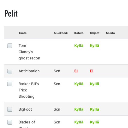
Pelit
Tuote
Aluekoodi
Kotelo
Ohjeet
Muuta
Tom
Kyllä
Kyllä
Clancy's
ghost recon
Anticipation
Scn
Ei
Ei
Barker Bill's
Scn
Kyllä
Kyllä
Trick
Shooting
BigFoot
Scn
Kyllä
Kyllä
Blades of
Scn
Kyllä
Kyllä