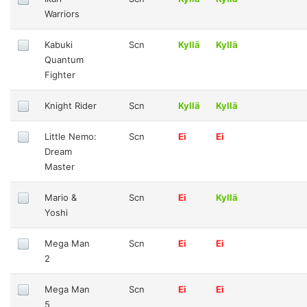
Warriors
Kabuki
Scn
Kyllä
Kyllä
Quantum
Fighter
Knight Rider
Scn
Kyllä
Kyllä
Little Nemo:
Scn
Ei
Ei
Dream
Master
Mario &
Scn
Ei
Kyllä
Yoshi
Mega Man
Scn
Ei
Ei
2
Mega Man
Scn
Ei
Ei
5