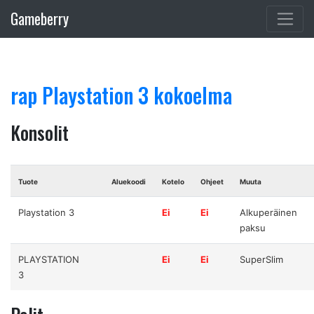
Gameberry
rap Playstation 3 kokoelma
Konsolit
Tuote
Aluekoodi
Kotelo
Ohjeet
Muuta
Playstation 3
Ei
Ei
Alkuperäinen
paksu
PLAYSTATION
Ei
Ei
SuperSlim
3