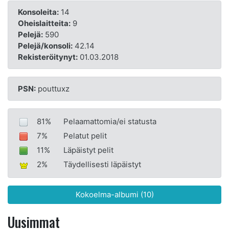
Konsoleita:
14
Oheislaitteita:
9
Pelejä:
590
Pelejä/konsoli:
42.14
Rekisteröitynyt:
01.03.2018
PSN:
pouttuxz
81%
Pelaamattomia/ei statusta
7%
Pelatut pelit
11%
Läpäistyt pelit
2%
Täydellisesti läpäistyt
Kokoelma-albumi (10)
Uusimmat