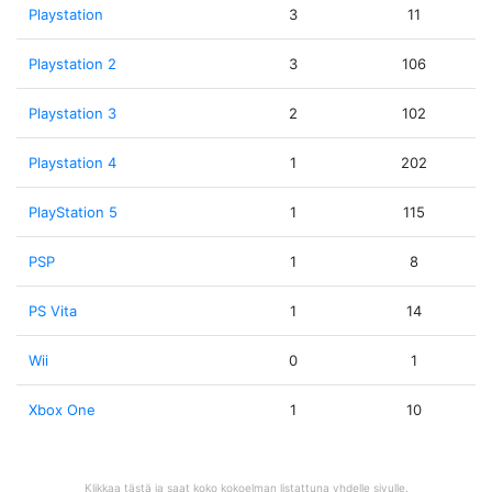
Playstation
3
11
Playstation 2
3
106
Playstation 3
2
102
Playstation 4
1
202
PlayStation 5
1
115
PSP
1
8
PS Vita
1
14
Wii
0
1
Xbox One
1
10
Klikkaa tästä ja saat koko kokoelman listattuna yhdelle sivulle.