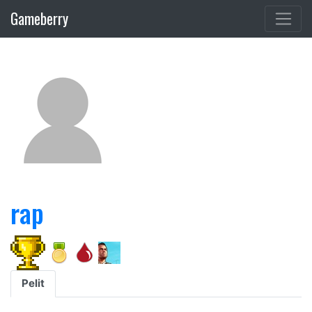
Gameberry
rap
Pelit