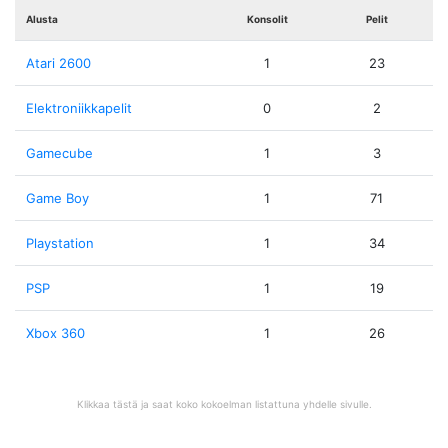
Alusta
Konsolit
Pelit
Atari 2600
1
23
Elektroniikkapelit
0
2
Gamecube
1
3
Game Boy
1
71
Playstation
1
34
PSP
1
19
Xbox 360
1
26
Klikkaa tästä ja saat koko kokoelman listattuna yhdelle sivulle.