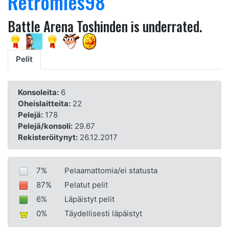
Retromies98
Battle Arena Toshinden is underrated.
Pelit
Konsoleita:
6
Oheislaitteita:
22
Pelejä:
178
Pelejä/konsoli:
29.67
Rekisteröitynyt:
26.12.2017
7%
Pelaamattomia/ei statusta
87%
Pelatut pelit
6%
Läpäistyt pelit
0%
Täydellisesti läpäistyt