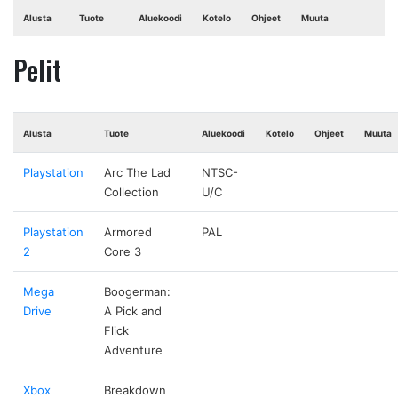
Alusta
Tuote
Aluekoodi
Kotelo
Ohjeet
Muuta
Pelit
Alusta
Tuote
Aluekoodi
Kotelo
Ohjeet
Muuta
Playstation
Arc The Lad
NTSC-
Collection
U/C
Playstation
Armored
PAL
2
Core 3
Mega
Boogerman:
Drive
A Pick and
Flick
Adventure
Xbox
Breakdown