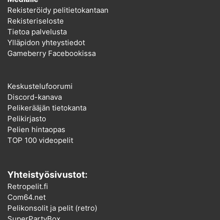
Rekisteröidy pelitietokantaan
Rekisteriseloste
Tietoa palvelusta
Ylläpidon yhteystiedot
Gameberry Facebookissa
Keskustelufoorumi
Discord-kanava
Pelikerääjän tietokanta
Pelikirjasto
Pelien hintaopas
TOP 100 videopelit
Yhteistyösivustot:
Retropelit.fi
Com64.net
Pelikonsolit ja pelit (retro)
SuperPartyBox