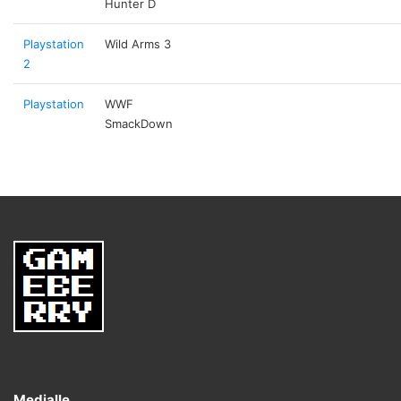
Hunter D
Playstation
Wild Arms 3
2
Playstation
WWF
SmackDown
Medialle