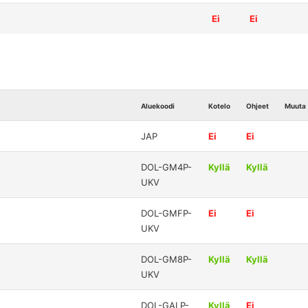
Ei
Ei
Aluekoodi
Kotelo
Ohjeet
Muuta
JAP
Ei
Ei
DOL-GM4P-
Kyllä
Kyllä
UKV
DOL-GMFP-
Ei
Ei
UKV
DOL-GM8P-
Kyllä
Kyllä
UKV
DOL-GALP-
Kyllä
Ei