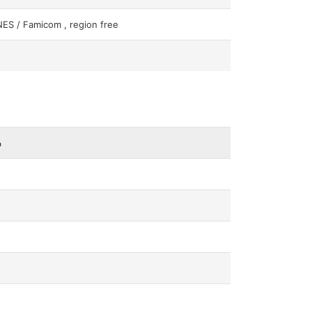
ES / Famicom , region free
a