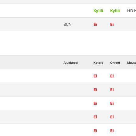
Kyllä
Kyllä
HD N
SCN
Ei
Ei
Aluekoodi
Kotelo
Ohjeet
Muut
Ei
Ei
Ei
Ei
Ei
Ei
Ei
Ei
Ei
Ei