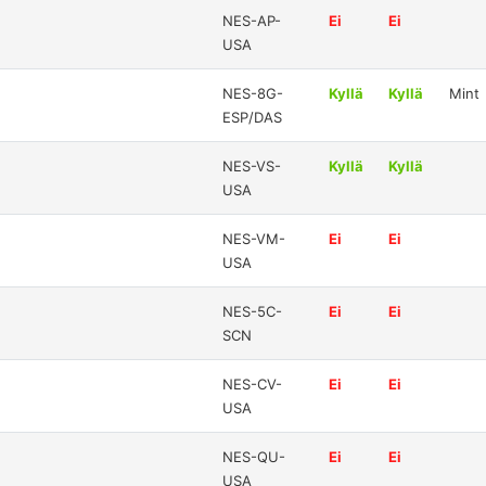
NES-AP-
Ei
Ei
USA
NES-8G-
Kyllä
Kyllä
Mint
ESP/DAS
NES-VS-
Kyllä
Kyllä
USA
NES-VM-
Ei
Ei
USA
NES-5C-
Ei
Ei
SCN
NES-CV-
Ei
Ei
USA
NES-QU-
Ei
Ei
USA