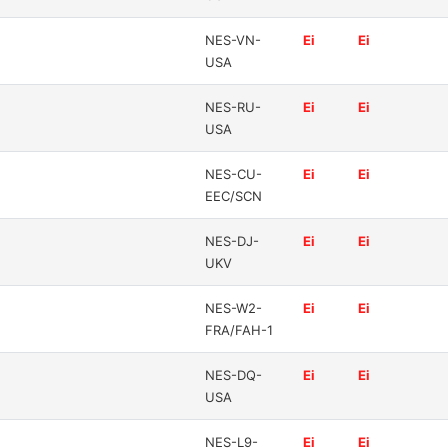
NES-VN-
Ei
Ei
USA
NES-RU-
Ei
Ei
USA
NES-CU-
Ei
Ei
EEC/SCN
NES-DJ-
Ei
Ei
UKV
NES-W2-
Ei
Ei
FRA/FAH-1
NES-DQ-
Ei
Ei
USA
NES-L9-
Ei
Ei