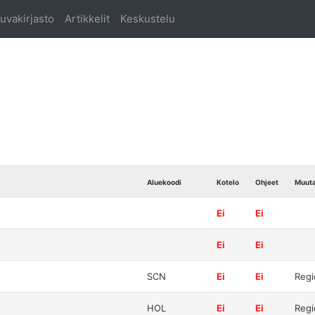
uvakirjasto
Artikkelit
Keskustelu
Aluekoodi
Kotelo
Ohjeet
Muut
Ei
Ei
Ei
Ei
SCN
Ei
Ei
Regi
HOL
Ei
Ei
Regi