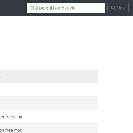
Hae
a
on free mod
on free mod