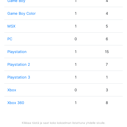
Game Boy
1
4
Game Boy Color
1
4
MSX
1
5
PC
0
6
Playstation
1
15
Playstation 2
1
7
Playstation 3
1
1
Xbox
0
3
Xbox 360
1
8
Klikkaa tästä ja saat koko kokoelman listattuna yhdelle sivulle.