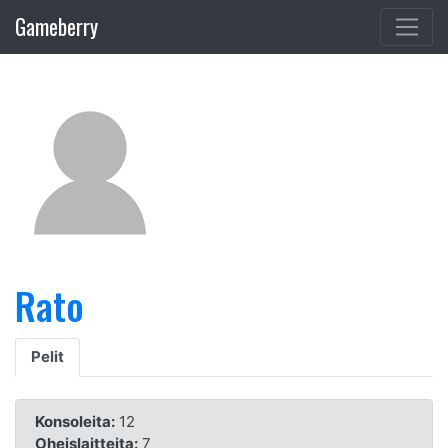
Gameberry
Rato
Pelit
Konsoleita:
12
Oheislaitteita:
7