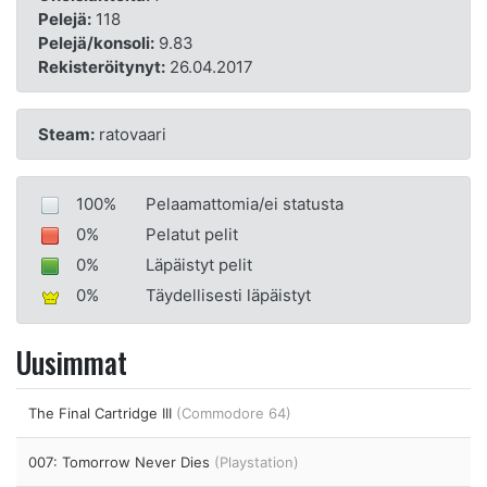
Pelejä:
118
Pelejä/konsoli:
9.83
Rekisteröitynyt:
26.04.2017
Steam:
ratovaari
100%
Pelaamattomia/ei statusta
0%
Pelatut pelit
0%
Läpäistyt pelit
0%
Täydellisesti läpäistyt
Uusimmat
The Final Cartridge III
(Commodore 64)
007: Tomorrow Never Dies
(Playstation)