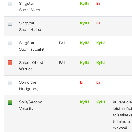
Singstar
Kyllä
Ei
SuomiBileet
SingStar
Kyllä
Ei
SuomiHuiput
SingStar:
PAL
Kyllä
Kyllä
Suomisuosikit
Sniper Ghost
PAL
Kyllä
Kyllä
Warrior
Sonic the
Ei
Ei
Hedgehog
Split/Second
Kyllä
Kyllä
Kuvapuole
Velocity
loistaa läp
toistaiseks
toiminut,o
rypyssä