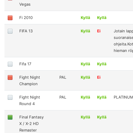
Vegas
Fi 2010
Kyllä
Kyllä
FIFA 13
Kyllä
Ei
Jotain lap
suoranaise
ohjeita.Ko
hieman rö
Fifa 17
Kyllä
Kyllä
Fight Night
PAL
Kyllä
Ei
Champion
Fight Night
PAL
Kyllä
Kyllä
PLATINU
Round 4
Final Fantasy
Kyllä
Kyllä
X / X-2 HD
Remaster