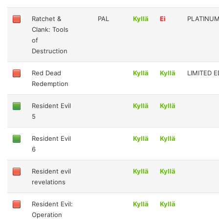
Ratchet &
PAL
Kyllä
Ei
PLATINU
Clank: Tools
of
Destruction
Red Dead
Kyllä
Kyllä
LIMITED E
Redemption
Resident Evil
Kyllä
Kyllä
5
Resident Evil
Kyllä
Kyllä
6
Resident evil
Kyllä
Kyllä
revelations
Resident Evil:
Kyllä
Kyllä
Operation