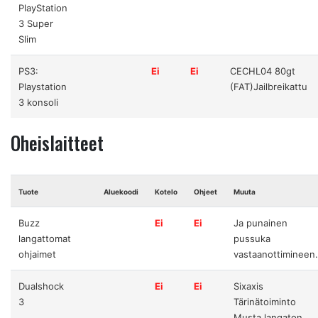
PlayStation
3 Super
Slim
PS3:
Ei
Ei
CECHL04 80gt
Playstation
(FAT)Jailbreikattu
3 konsoli
Oheislaitteet
Tuote
Aluekoodi
Kotelo
Ohjeet
Muuta
Buzz
Ei
Ei
Ja punainen
langattomat
pussuka
ohjaimet
vastaanottimineen
Dualshock
Ei
Ei
Sixaxis
3
Tärinätoiminto
Musta,langaton