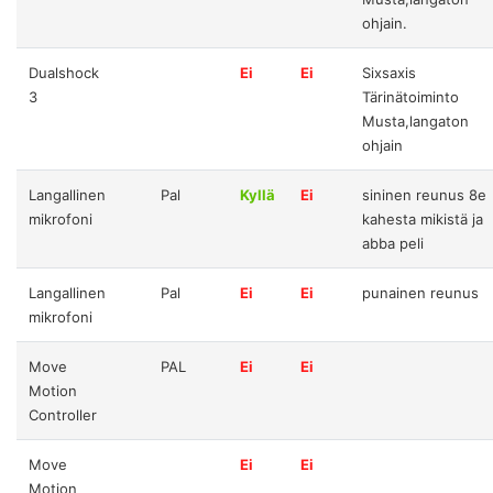
ohjain.
Dualshock
Ei
Ei
Sixsaxis
3
Tärinätoiminto
Musta,langaton
ohjain
Langallinen
Pal
Kyllä
Ei
sininen reunus 8e
mikrofoni
kahesta mikistä ja
abba peli
Langallinen
Pal
Ei
Ei
punainen reunus
mikrofoni
Move
PAL
Ei
Ei
Motion
Controller
Move
Ei
Ei
Motion