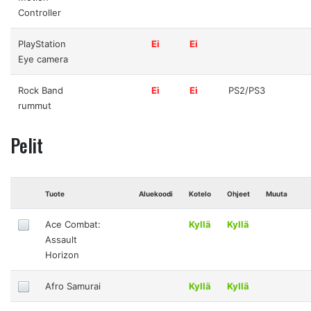
Controller
PlayStation
Ei
Ei
Eye camera
Rock Band
Ei
Ei
PS2/PS3
rummut
Pelit
Tuote
Aluekoodi
Kotelo
Ohjeet
Muuta
Ace Combat:
Kyllä
Kyllä
Assault
Horizon
Afro Samurai
Kyllä
Kyllä