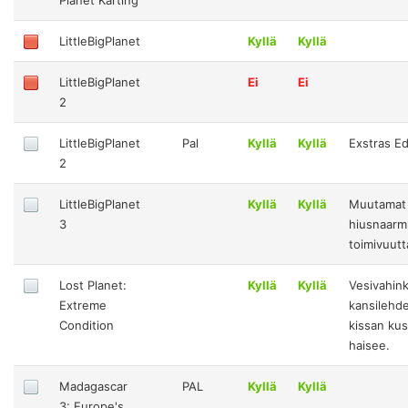
LittleBigPlanet
Kyllä
Kyllä
LittleBigPlanet
Ei
Ei
2
LittleBigPlanet
Pal
Kyllä
Kyllä
Exstras Ed
2
LittleBigPlanet
Kyllä
Kyllä
Muutamat
3
hiusnaarm
toimivuutt
Lost Planet:
Kyllä
Kyllä
Vesivahin
Extreme
kansilehde
Condition
kissan kus
haisee.
Madagascar
PAL
Kyllä
Kyllä
3: Europe's