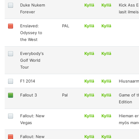
Duke Nukem
Kyllä
Kyllä
Kick Ass E
Forever
lasit ilme
Enslaved:
PAL
Kyllä
Kyllä
Odyssey to
the West
Everybody's
Kyllä
Kyllä
Golf World
Tour
F1 2014
Kyllä
Kyllä
Hiusnaar
Fallout 3
Pal
Kyllä
Kyllä
Game of t
Edition
Fallout: New
Kyllä
Kyllä
Hieman er
Vegas
myös manu
Fallout: New
Kyllä
Kyllä