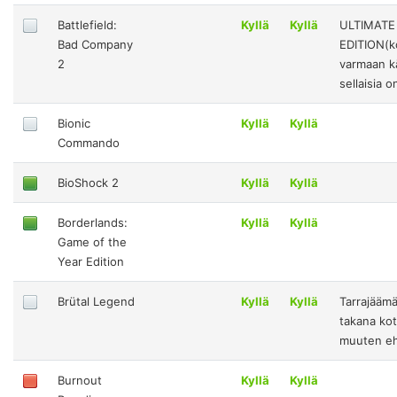
Battlefield:
Kyllä
Kyllä
ULTIMATE
Bad Company
EDITION(k
2
varmaan kä
sellaisia o
Bionic
Kyllä
Kyllä
Commando
BioShock 2
Kyllä
Kyllä
Borderlands:
Kyllä
Kyllä
Game of the
Year Edition
Brütal Legend
Kyllä
Kyllä
Tarrajääm
takana ko
muuten eh
Burnout
Kyllä
Kyllä