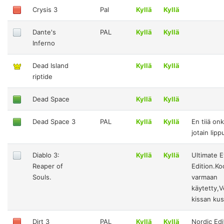
Crysis 3
Pal
Kyllä
Kyllä
Dante's
PAL
Kyllä
Kyllä
Inferno
Dead Island
Kyllä
Kyllä
riptide
Dead Space
Kyllä
Kyllä
Dead Space 3
PAL
Kyllä
Kyllä
En tiiä on
jotain lip
Diablo 3:
Kyllä
Kyllä
Ultimate E
Reaper of
Edition.Ko
Souls.
varmaan
käytetty,V
kissan kus
Dirt 3
PAL
Kyllä
Kyllä
Nordic Edi