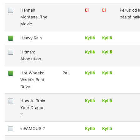
Hannah
Ei
Ei
Perus cd l
Montana: The
päältä hal
Movie
Heavy Rain
Kyllä
Kyllä
Hitman:
Kyllä
Kyllä
Absolution
Hot Wheels:
PAL
Kyllä
Kyllä
World's Best
Driver
How to Train
Kyllä
Kyllä
Your Dragon
2
inFAMOUS 2
Kyllä
Kyllä