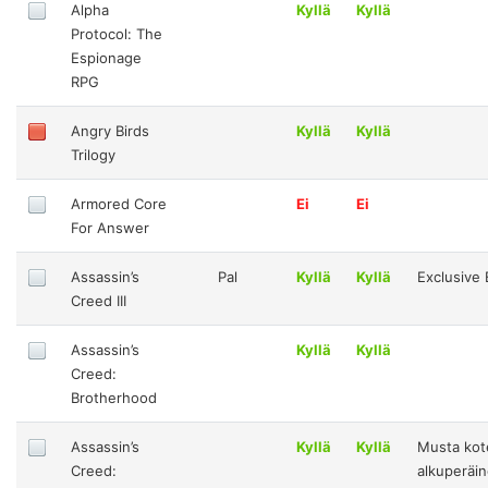
Alpha
Kyllä
Kyllä
Protocol: The
Espionage
RPG
Angry Birds
Kyllä
Kyllä
Trilogy
Armored Core
Ei
Ei
For Answer
Assassin’s
Pal
Kyllä
Kyllä
Exclusive 
Creed III
Assassin’s
Kyllä
Kyllä
Creed:
Brotherhood
Assassin’s
Kyllä
Kyllä
Musta kote
Creed:
alkuperäin