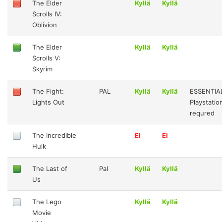
The Elder
Kyllä
Kyllä
Scrolls IV:
Oblivion
The Elder
Kyllä
Kyllä
Scrolls V:
Skyrim
The Fight:
PAL
Kyllä
Kyllä
ESSENTIA
Lights Out
Playstati
requred
The Incredible
Ei
Ei
Hulk
The Last of
Pal
Kyllä
Kyllä
Us
The Lego
Kyllä
Kyllä
Movie