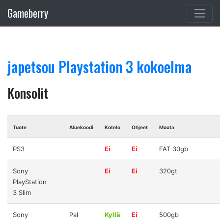
Gameberry
japetsou Playstation 3 kokoelma
Konsolit
Tuote
Aluekoodi
Kotelo
Ohjeet
Muuta
PS3
Ei
Ei
FAT 30gb
Sony
Ei
Ei
320gt
PlayStation
3 Slim
Sony
Pal
Kyllä
Ei
500gb