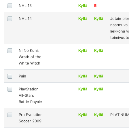
NHL 13
Kyllä
Ei
NHL 14
Kyllä
Kyllä
Jotain pie
naarmuva 
liekkönä v
toimivuut
Ni No Kuni:
Kyllä
Kyllä
Wrath of the
White Witch
Pain
Kyllä
Kyllä
PlayStation
Kyllä
Kyllä
All-Stars
Battle Royale
Pro Evolution
Kyllä
Kyllä
PLATINU
Soccer 2009