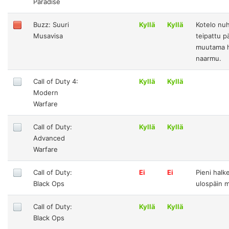
Paradise
Buzz: Suuri
Kyllä
Kyllä
Kotelo nu
Musavisa
teipattu p
muutama 
naarmu.
Call of Duty 4:
Kyllä
Kyllä
Modern
Warfare
Call of Duty:
Kyllä
Kyllä
Advanced
Warfare
Call of Duty:
Ei
Ei
Pieni halk
Black Ops
ulospäin m
Call of Duty:
Kyllä
Kyllä
Black Ops