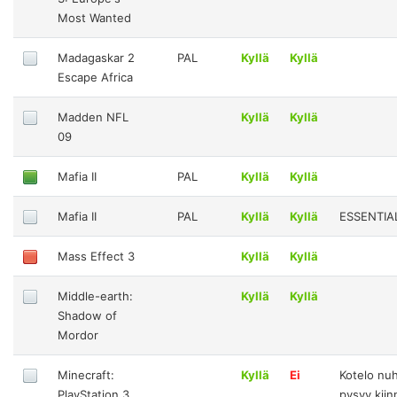
Most Wanted
Madagaskar 2
PAL
Kyllä
Kyllä
Escape Africa
Madden NFL
Kyllä
Kyllä
09
Mafia II
PAL
Kyllä
Kyllä
Mafia II
PAL
Kyllä
Kyllä
ESSENTIA
Mass Effect 3
Kyllä
Kyllä
Middle-earth:
Kyllä
Kyllä
Shadow of
Mordor
Minecraft:
Kyllä
Ei
Kotelo nu
PlayStation 3
pysyy kiinn