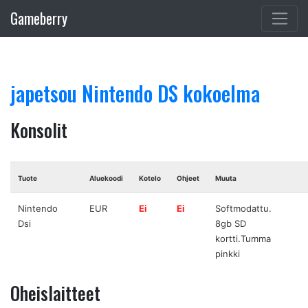
Gameberry
japetsou Nintendo DS kokoelma
Konsolit
Tuote
Aluekoodi
Kotelo
Ohjeet
Muuta
Nintendo
EUR
Ei
Ei
Softmodattu.
Dsi
8gb SD
kortti.Tumma
pinkki
Oheislaitteet