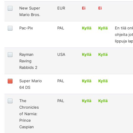
New Super
EUR
Ei
Ei
Mario Bros.
Pac-Pix
PAL
Kyllä
Kyllä
En tiiä on
ohjeita jo
lippuja la
Rayman
USA
Kyllä
Kyllä
Raving
Rabbids 2
Super Mario
PAL
Kyllä
Kyllä
64 DS
The
PAL
Kyllä
Kyllä
Chronicles
of Narnia:
Prince
Caspian