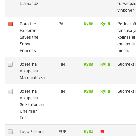
Diamondz
turvaopa
vihkonen
Dora the
PAL
Kyllä
Kyllä
Pelikielin
Explorer
tansaka j
Saves the
kolmas ei
Snow
englantia
Princess
hmph.
Josefiina
FIN
Kyllä
Kyllä
Suomeksi
Alkupolku
Matematiikka
Josefiina
FIN
Kyllä
Kyllä
Suomeksi
Alkupolku
Seikkailumaa
Unelmien
Peili
Lego Friends
EUR
Kyllä
Ei