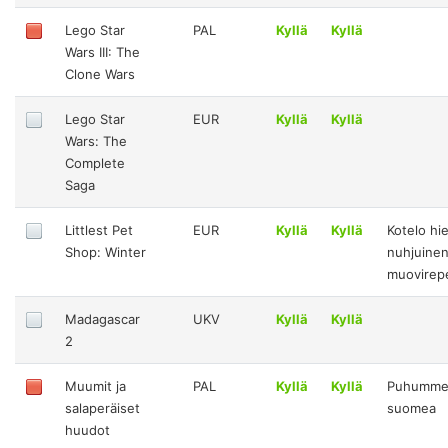
Lego Star
PAL
Kyllä
Kyllä
Wars III: The
Clone Wars
Lego Star
EUR
Kyllä
Kyllä
Wars: The
Complete
Saga
Littlest Pet
EUR
Kyllä
Kyllä
Kotelo h
Shop: Winter
nuhjuinen
muovirep
Madagascar
UKV
Kyllä
Kyllä
2
Muumit ja
PAL
Kyllä
Kyllä
Puhumm
salaperäiset
suomea
huudot