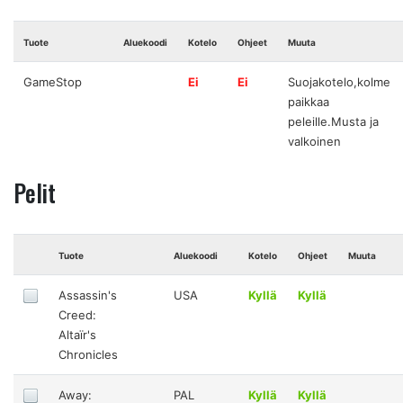
Tuote
Aluekoodi
Kotelo
Ohjeet
Muuta
GameStop
Ei
Ei
Suojakotelo,kolme
paikkaa
peleille.Musta ja
valkoinen
Pelit
Tuote
Aluekoodi
Kotelo
Ohjeet
Muuta
Assassin's
USA
Kyllä
Kyllä
Creed:
Altaïr's
Chronicles
Away:
PAL
Kyllä
Kyllä