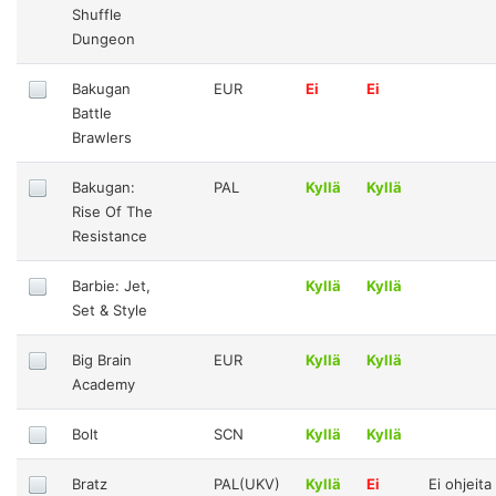
Shuffle
Dungeon
Bakugan
EUR
Ei
Ei
Battle
Brawlers
Bakugan:
PAL
Kyllä
Kyllä
Rise Of The
Resistance
Barbie: Jet,
Kyllä
Kyllä
Set & Style
Big Brain
EUR
Kyllä
Kyllä
Academy
Bolt
SCN
Kyllä
Kyllä
Bratz
PAL(UKV)
Kyllä
Ei
Ei ohjeita