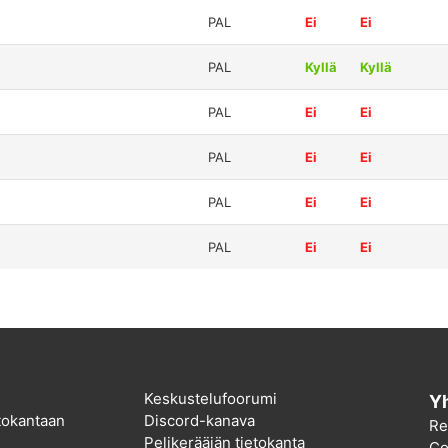
PAL
Ei
Ei
PAL
Kyllä
Kyllä
PAL
Ei
Ei
PAL
Ei
Ei
PAL
Ei
Ei
PAL
Ei
Ei
Keskustelufoorumi
Yh
etokantaan
Discord-kanava
Re
Pelikerääjän tietokanta
Co