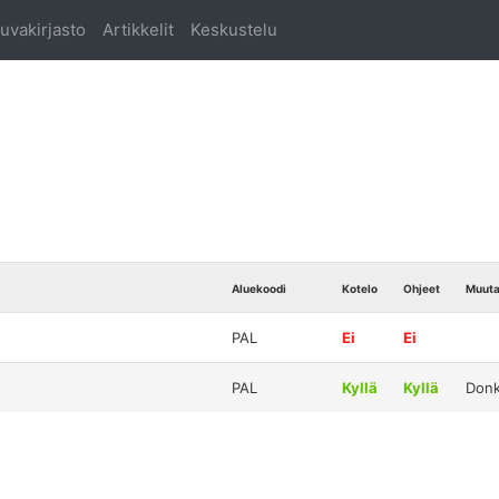
uvakirjasto
Artikkelit
Keskustelu
Aluekoodi
Kotelo
Ohjeet
Muut
PAL
Ei
Ei
PAL
Kyllä
Kyllä
Donk