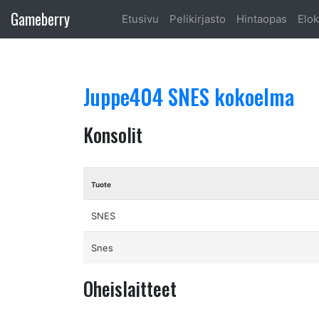
Gameberry
Etusivu
Pelikirjasto
Hintaopas
Elok
Juppe404 SNES kokoelma
Konsolit
Tuote
SNES
Snes
Oheislaitteet