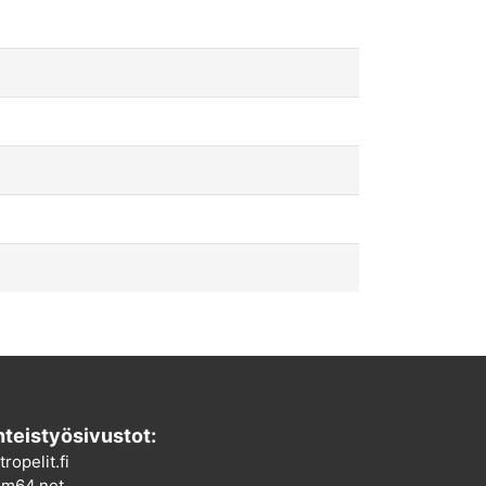
teistyösivustot:
tropelit.fi
m64.net