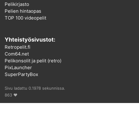
Pelikirjasto
Pelien hintaopas
TOP 100 videopelit
Yhteistyösivustot:
Retropelit.fi
Com64.net
Pelikonsolit ja pelit (retro)
PixLauncher
SuperPartyBox
Sivu ladattu 0.1978 sekunnissa.
863 ♥