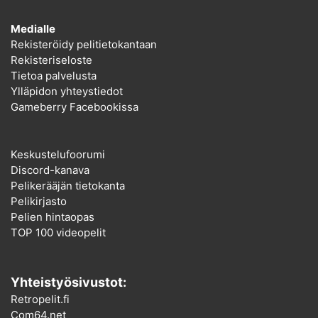
Medialle
Rekisteröidy pelitietokantaan
Rekisteriseloste
Tietoa palvelusta
Ylläpidon yhteystiedot
Gameberry Facebookissa
Keskustelufoorumi
Discord-kanava
Pelikerääjän tietokanta
Pelikirjasto
Pelien hintaopas
TOP 100 videopelit
Yhteistyösivustot:
Retropelit.fi
Com64.net