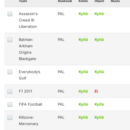
Tuote
Aluekoodi
Kotelo
Ohjeet
Muuta
Assassin's
PAL
Kyllä
Kyllä
Creed III:
Liberation
Batman:
PAL
Kyllä
Kyllä
Arkham
Origins
Blackgate
Everybody’s
PAL
Kyllä
Kyllä
Golf
F1 2011
PAL
Kyllä
Ei
FIFA Football
PAL
Kyllä
Kyllä
Killzone:
PAL
Kyllä
Kyllä
Mercenary