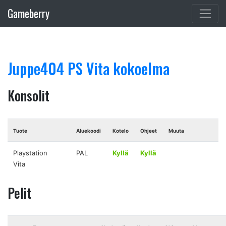
Gameberry
Juppe404 PS Vita kokoelma
Konsolit
Tuote
Aluekoodi
Kotelo
Ohjeet
Muuta
Playstation
PAL
Kyllä
Kyllä
Vita
Pelit