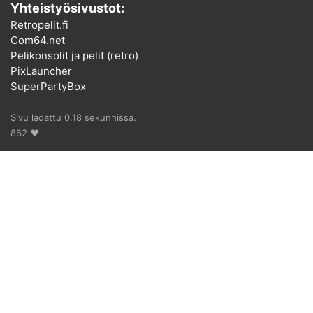
Yhteistyösivustot:
Retropelit.fi
Com64.net
Pelikonsolit ja pelit (retro)
PixLauncher
SuperPartyBox
Sivu ladattu 0.18 sekunnissa.
862 ♥