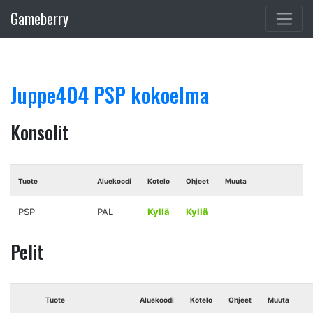
Gameberry
Juppe404 PSP kokoelma
Konsolit
Tuote
Aluekoodi
Kotelo
Ohjeet
Muuta
PSP
PAL
Kyllä
Kyllä
Pelit
Tuote
Aluekoodi
Kotelo
Ohjeet
Muuta