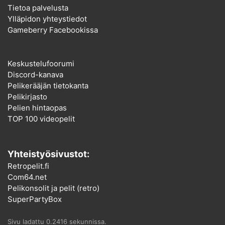
Tietoa palvelusta
Ylläpidon yhteystiedot
Gameberry Facebookissa
Keskustelufoorumi
Discord-kanava
Pelikerääjän tietokanta
Pelikirjasto
Pelien hintaopas
TOP 100 videopelit
Yhteistyösivustot:
Retropelit.fi
Com64.net
Pelikonsolit ja pelit (retro)
SuperPartyBox
Sivu ladattu 0.2416 sekunnissa.