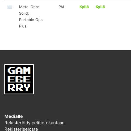
Metal Gear
PAL
Kyllä
Kyllä
Solid:
Portable Ops
Plus
Medialle
Rekisteröidy pelitietokantaan
Rekisteriseloste