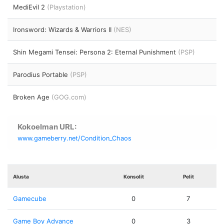
MediEvil 2
(Playstation)
Ironsword: Wizards & Warriors II
(NES)
Shin Megami Tensei: Persona 2: Eternal Punishment
(PSP)
Parodius Portable
(PSP)
Broken Age
(GOG.com)
Kokoelman URL:
www.gameberry.net/Condition_Chaos
Alusta
Konsolit
Pelit
Gamecube
0
7
Game Boy Advance
0
3