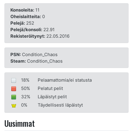
Konsoleita:
11
Oheislaitteita:
0
Pelejä:
252
Pelejä/konsoli:
22.91
Rekisteröitynyt:
22.05.2016
PSN:
Condition_Chaos
Steam:
Condition_Chaos
18%
Pelaamattomia/ei statusta
50%
Pelatut pelit
32%
Läpäistyt pelit
0%
Täydellisesti läpäistyt
Uusimmat