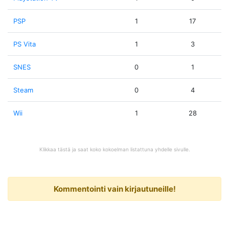
PSP
1
17
PS Vita
1
3
SNES
0
1
Steam
0
4
Wii
1
28
Klikkaa tästä ja saat koko kokoelman listattuna yhdelle sivulle.
Kommentointi vain kirjautuneille!