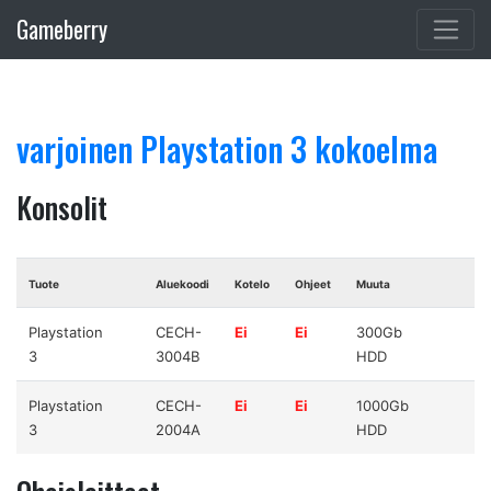
Gameberry
varjoinen Playstation 3 kokoelma
Konsolit
Tuote
Aluekoodi
Kotelo
Ohjeet
Muuta
Playstation
CECH-
Ei
Ei
300Gb
3
3004B
HDD
Playstation
CECH-
Ei
Ei
1000Gb
3
2004A
HDD