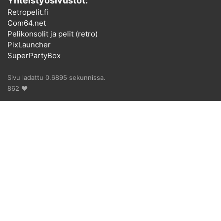
Yhteistyösivustot:
Retropelit.fi
Com64.net
Pelikonsolit ja pelit (retro)
PixLauncher
SuperPartyBox
Sivu ladattu 0.6895 sekunnissa.
862 ♥