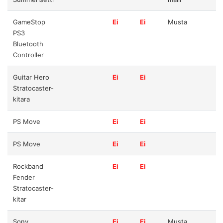
GameStop
Ei
Ei
Musta
PS3
Bluetooth
Controller
Guitar Hero
Ei
Ei
Stratocaster-
kitara
PS Move
Ei
Ei
PS Move
Ei
Ei
Rockband
Ei
Ei
Fender
Stratocaster-
kitar
Sony
Ei
Ei
Musta