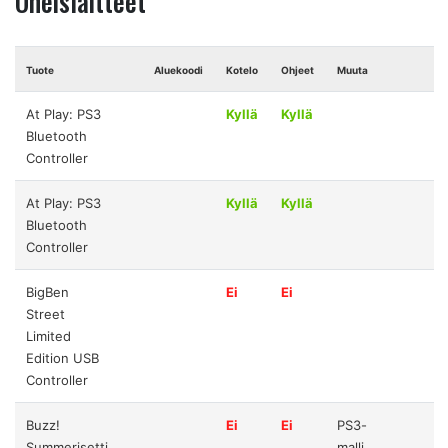
Oheislaitteet
Tuote
Aluekoodi
Kotelo
Ohjeet
Muuta
At Play: PS3
Kyllä
Kyllä
Bluetooth
Controller
At Play: PS3
Kyllä
Kyllä
Bluetooth
Controller
BigBen
Ei
Ei
Street
Limited
Edition USB
Controller
Buzz!
Ei
Ei
PS3-
Summerisetti
malli