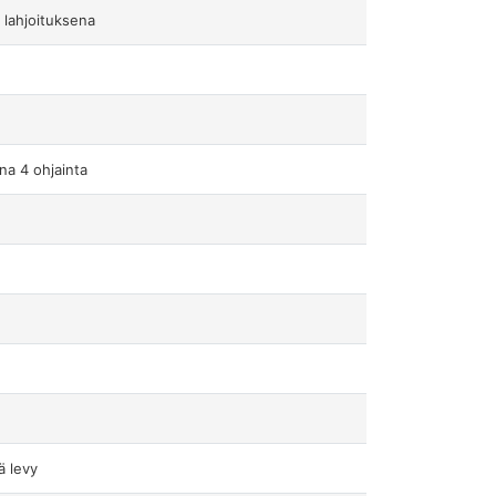
 lahjoituksena
a 4 ohjainta
ä levy