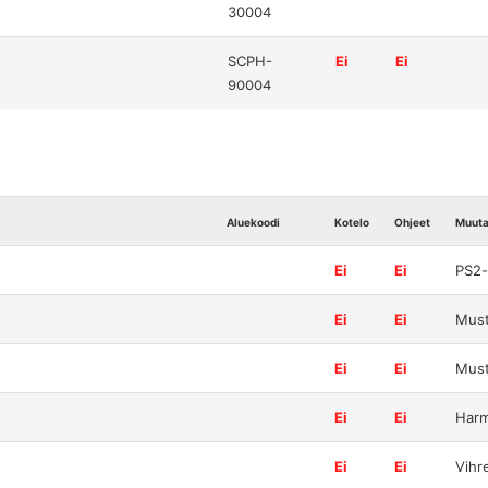
30004
SCPH-
Ei
Ei
90004
Aluekoodi
Kotelo
Ohjeet
Muut
Ei
Ei
PS2-
Ei
Ei
Mus
Ei
Ei
Mus
Ei
Ei
Har
Ei
Ei
Vihr