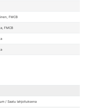
inen, FMCB
ta, FMCB
ta
ta
num / Saatu lahjoituksena