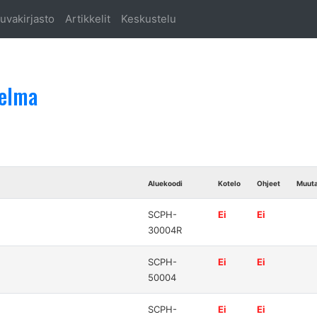
uvakirjasto
Artikkelit
Keskustelu
oelma
Aluekoodi
Kotelo
Ohjeet
Muut
SCPH-
Ei
Ei
30004R
SCPH-
Ei
Ei
50004
SCPH-
Ei
Ei