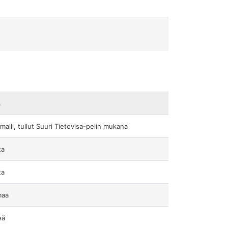
a
malli, tullut Suuri Tietovisa-pelin mukana
ta
ta
maa
eä