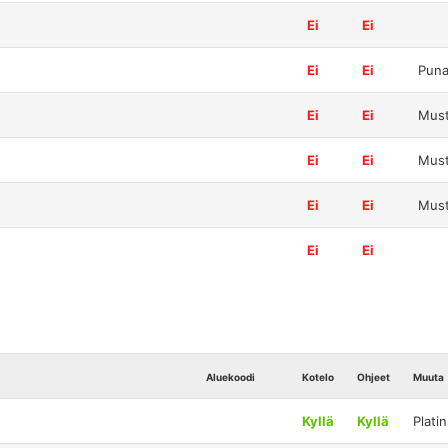
Ei
Ei
Ei
Ei
Puna
Ei
Ei
Mus
Ei
Ei
Mus
Ei
Ei
Mus
Ei
Ei
Aluekoodi
Kotelo
Ohjeet
Muuta
Kyllä
Kyllä
Plati