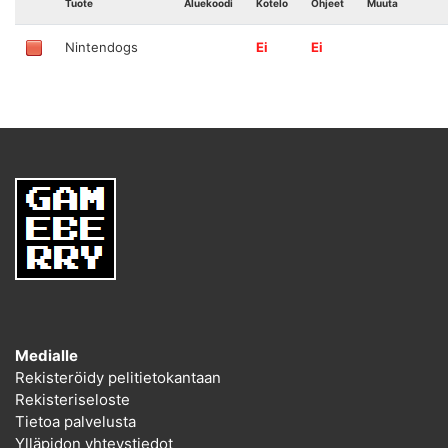
Tuote
Aluekoodi
Kotelo
Ohjeet
Muuta
Nintendogs
Ei
Ei
Medialle
Rekisteröidy pelitietokantaan
Rekisteriseloste
Tietoa palvelusta
Ylläpidon yhteystiedot