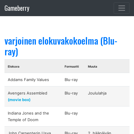
Gameberry
varjoinen elokuvakokoelma (Blu-
ray)
Elokuva
Formaatti
Muuta
Addams Family Values
Blu-ray
Avengers Assembled
Blu-ray
Joululahja
(movie box)
Indiana Jones and the
Blu-ray
Temple of Doom
John Carpenterin Usva
Blu-ray
2. hääpäivän