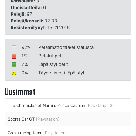
Konsoleita:
3
Oheislaitteita:
0
Pelejä:
97
Pelejä/konsoli:
32.33
Rekisteröitynyt:
15.01.2016
92%
Pelaamattomia/ei statusta
1%
Pelatut pelit
7%
Läpäistyt pelit
0%
Täydellisesti läpäistyt
Uusimmat
The Chronicles of Narnia: Prince Caspian
(Playstation 3)
Sports Car GT
(Playstation)
Crash racing team
(Playstation)