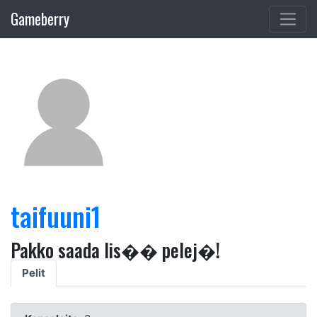
Gameberry
taifuuni1
Pakko saada lis�� pelej�!
Pelit