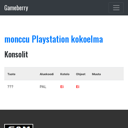
Gameberry
monccu Playstation kokoelma
Konsolit
Tuote
Aluekoodi
Kotelo
Ohjeet
Muuta
???
PAL
Ei
Ei