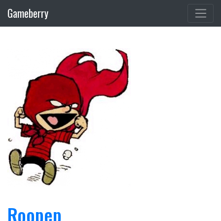
Gameberry
Roopep