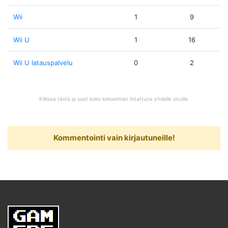
Wii
1
9
Wii U
1
16
Wii U latauspalvelu
0
2
Klikkaa tästä ja saat koko kokoelman listattuna yhdelle sivulle.
Kommentointi vain kirjautuneille!