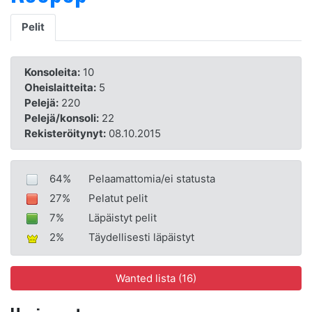
Pelit
Konsoleita:
10
Oheislaitteita:
5
Pelejä:
220
Pelejä/konsoli:
22
Rekisteröitynyt:
08.10.2015
64%
Pelaamattomia/ei statusta
27%
Pelatut pelit
7%
Läpäistyt pelit
2%
Täydellisesti läpäistyt
Wanted lista (16)