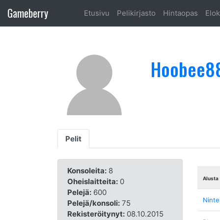
Gameberry
Etusivu
Pelikirjasto
Hintaopas
Elok
Hoobee8
Pelit
Konsoleita:
8
Alusta
Oheislaitteita:
0
Pelejä:
600
Nint
Pelejä/konsoli:
75
Rekisteröitynyt:
08.10.2015