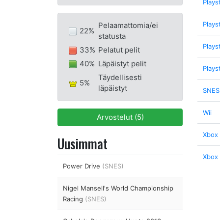
Plays
Plays
Pelaamattomia/ei
22%
statusta
Plays
33%
Pelatut pelit
40%
Läpäistyt pelit
Plays
Täydellisesti
5%
läpäistyt
SNES
Wii
Arvostelut (5)
Xbox
Uusimmat
Xbox
Power Drive
(SNES)
Nigel Mansell's World Championship
Racing
(SNES)