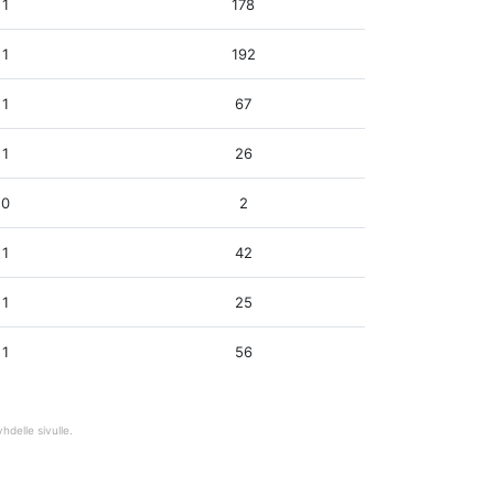
1
178
1
192
1
67
1
26
0
2
1
42
1
25
1
56
hdelle sivulle.