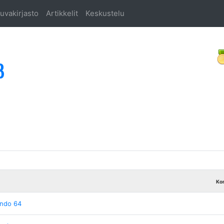
uvakirjasto
Artikkelit
Keskustelu
8
Kon
endo 64