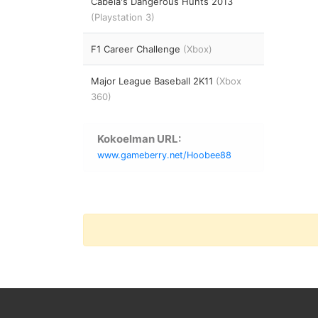
Cabela's Dangerous Hunts 2013
(Playstation 3)
F1 Career Challenge
(Xbox)
Major League Baseball 2K11
(Xbox
360)
Kokoelman URL:
www.gameberry.net/Hoobee88