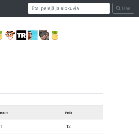
Hae
solit
Pelit
1
12