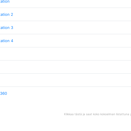
tation
tation 2
tation 3
tation 4
 360
Klikkaa tästä ja saat koko kokoelman listattuna y