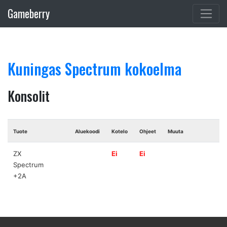
Gameberry
Kuningas Spectrum kokoelma
Konsolit
Tuote
Aluekoodi
Kotelo
Ohjeet
Muuta
ZX
Ei
Ei
Spectrum
+2A