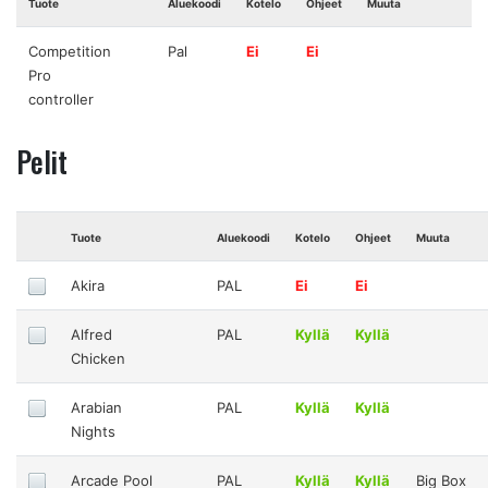
Tuote
Aluekoodi
Kotelo
Ohjeet
Muuta
Competition
Pal
Ei
Ei
Pro
controller
Pelit
Tuote
Aluekoodi
Kotelo
Ohjeet
Muuta
Akira
PAL
Ei
Ei
Alfred
PAL
Kyllä
Kyllä
Chicken
Arabian
PAL
Kyllä
Kyllä
Nights
Arcade Pool
PAL
Kyllä
Kyllä
Big Box