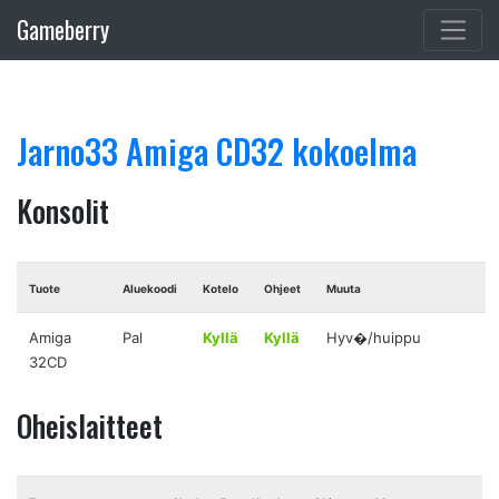
Gameberry
Jarno33 Amiga CD32 kokoelma
Konsolit
Tuote
Aluekoodi
Kotelo
Ohjeet
Muuta
Amiga
Pal
Kyllä
Kyllä
Hyv�/huippu
32CD
Oheislaitteet