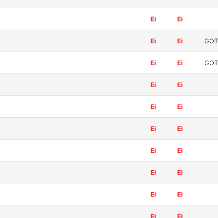
Ei
Ei
Ei
Ei
GOT
Ei
Ei
GOT
Ei
Ei
Ei
Ei
Ei
Ei
Ei
Ei
Ei
Ei
Ei
Ei
Ei
Ei