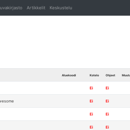
uvakirjasto
Artikkelit
Keskustelu
Aluekoodi
Kotelo
Ohjeet
Muut
Ei
Ei
Awesome
Ei
Ei
Ei
Ei
Ei
Ei