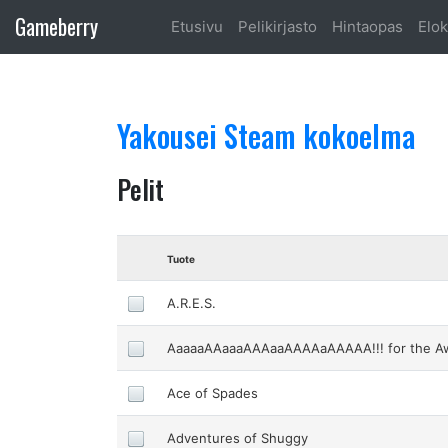
Gameberry
Etusivu
Pelikirjasto
Hintaopas
Elok
Yakousei Steam kokoelma
Pelit
Tuote
A.R.E.S.
AaaaaAAaaaAAAaaAAAAaAAAAA!!! for the 
Ace of Spades
Adventures of Shuggy