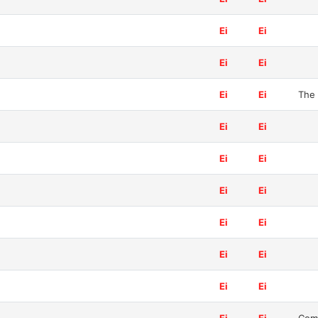
Ei
Ei
Ei
Ei
Ei
Ei
The 
Ei
Ei
Ei
Ei
Ei
Ei
Ei
Ei
Ei
Ei
Ei
Ei
Ei
Ei
Com