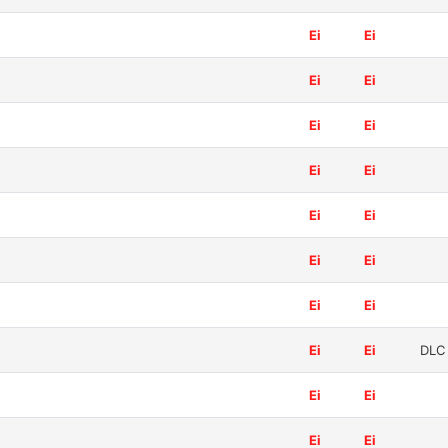
Ei
Ei
Ei
Ei
Ei
Ei
Ei
Ei
Ei
Ei
Ei
Ei
Ei
Ei
Ei
Ei
DLC
Ei
Ei
Ei
Ei