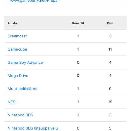
www.gameberry.net/Prepa
Alusta
Konsolit
Pelit
Dreamcast
1
3
Gamecube
1
11
Game Boy Advance
0
4
Mega Drive
0
4
Muut pelilaitteet
1
0
NES
1
19
Nintendo 3DS
1
3
Nintendo 3DS latauspalvelu
0
5