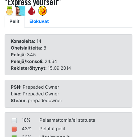
"Express yourself"
Pelit
Elokuvat
Konsoleita:
14
Oheislaitteita:
8
Pelejä:
345
Pelejä/konsoli:
24.64
Rekisteröitynyt:
15.09.2014
PSN:
Prepaded Owner
Live:
Prepaded Owner
Steam:
prepadedowner
18%
Pelaamattomia/ei statusta
43%
Pelatut pelit