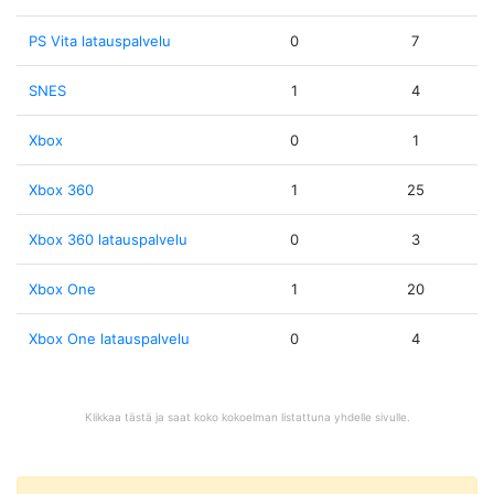
PS Vita latauspalvelu
0
7
SNES
1
4
Xbox
0
1
Xbox 360
1
25
Xbox 360 latauspalvelu
0
3
Xbox One
1
20
Xbox One latauspalvelu
0
4
Klikkaa tästä ja saat koko kokoelman listattuna yhdelle sivulle.